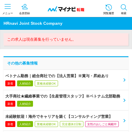
メニュー
会員登録
閲覧履歴
検索
HRnavi Joint Stock Company
この求人は現在募集を行っていません。
その他の募集情報
ベトナム勤務｜総合商社での【法人営業】※賞与・昇給あり
新着
人材紹介
業種未経験OK
大手商社★繊維事業での【生産管理スタッフ】※ベトナム北部勤務
新着
人材紹介
未経験歓迎！海外でキャリアを築く【コンサルティング営業】
新着
人材紹介
業種未経験OK
完全週休2日制
女性のおしごと掲載中