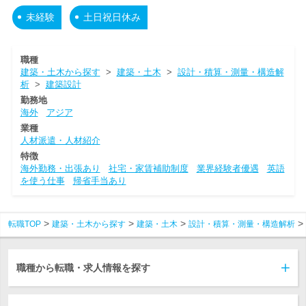
未経験
土日祝日休み
職種
建築・土木から探す
>
建築・土木
>
設計・積算・測量・構造解
析
>
建築設計
勤務地
海外
アジア
業種
人材派遣・人材紹介
特徴
海外勤務・出張あり
社宅・家賃補助制度
業界経験者優遇
英語
を使う仕事
帰省手当あり
転職TOP
建築・土木から探す
建築・土木
設計・積算・測量・構造解析
職種から転職・求人情報を探す