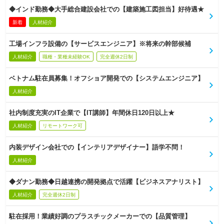
◆インド勤務◆大手総合建設会社での【建築施工図担当】好待遇★
新着
人材紹介
工場インフラ設備の【サービスエンジニア】※将来の幹部候補
人材紹介
職種・業種未経験OK
完全週休2日制
ベトナム駐在員募集！オフショア開発での【システムエンジニア】
人材紹介
社内制度充実のIT企業で【IT講師】年間休日120日以上★
人材紹介
リモートワーク可
内装デザイン会社での【インテリアデザイナー】語学不問！
人材紹介
◆ダナン勤務◆日越連携の開発拠点で活躍【ビジネスアナリスト】
人材紹介
完全週休2日制
駐在採用！業績好調のプラスチックメーカーでの【品質管理】