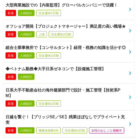
大型商業施設での【内装監理】グローバルカンパニーで活躍！
新着
人材紹介
完全週休2日制
オフショア開発【プロジェクトマネージャー】満足度の高い職場★
新着
人材紹介
上場
完全週休2日制
総合士業事務所で【コンサルタント】経理・税務の知識を活かす◎
新着
人材紹介
完全週休2日制
◆ベトナム勤務◆大手日系ゼネコンで【設備施工管理】
新着
人材紹介
日系大手不動産会社の海外建築部門で設計・施工管理【技術系P
M】
新着
人材紹介
完全週休2日制
日越を繋ぐ！【ブリッジSE／SE】残業ほぼなしでプライベート充
実
新着
人材紹介
職種未経験OK
完全週休2日制
女性のおしごと掲載中