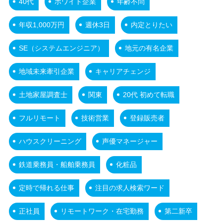
40代
ホワイト企業
年齢不問
年収1,000万円
週休3日
内定とりたい
SE（システムエンジニア）
地元の有名企業
地域未来牽引企業
キャリアチェンジ
土地家屋調査士
関東
20代 初めて転職
フルリモート
技術営業
登録販売者
ハウスクリーニング
声優マネージャー
鉄道乗務員・船舶乗務員
化粧品
定時で帰れる仕事
注目の求人検索ワード
正社員
リモートワーク・在宅勤務
第二新卒