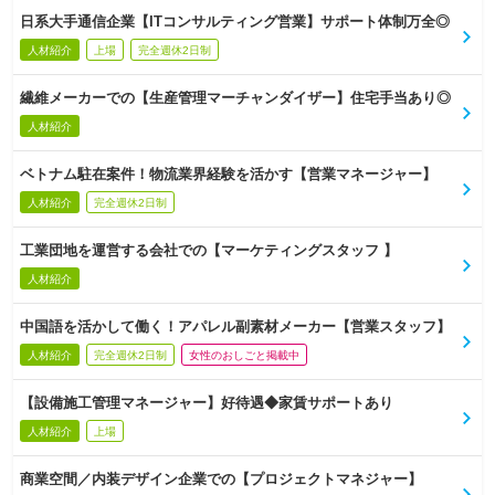
日系大手通信企業【ITコンサルティング営業】サポート体制万全◎
人材紹介
上場
完全週休2日制
繊維メーカーでの【生産管理マーチャンダイザー】住宅手当あり◎
人材紹介
ベトナム駐在案件！物流業界経験を活かす【営業マネージャー】
人材紹介
完全週休2日制
工業団地を運営する会社での【マーケティングスタッフ 】
人材紹介
中国語を活かして働く！アパレル副素材メーカー【営業スタッフ】
人材紹介
完全週休2日制
女性のおしごと掲載中
【設備施工管理マネージャー】好待遇◆家賃サポートあり
人材紹介
上場
商業空間／内装デザイン企業での【プロジェクトマネジャー】