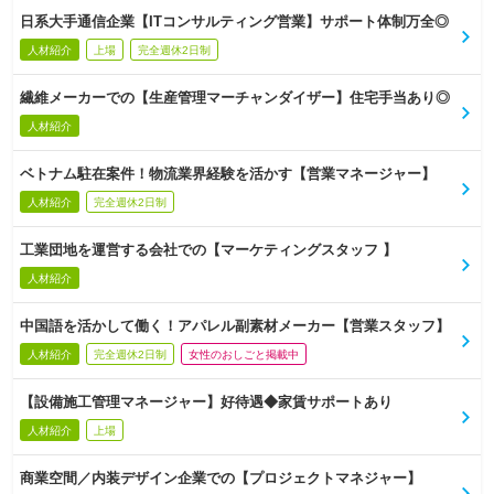
日系大手通信企業【ITコンサルティング営業】サポート体制万全◎
人材紹介
上場
完全週休2日制
繊維メーカーでの【生産管理マーチャンダイザー】住宅手当あり◎
人材紹介
ベトナム駐在案件！物流業界経験を活かす【営業マネージャー】
人材紹介
完全週休2日制
工業団地を運営する会社での【マーケティングスタッフ 】
人材紹介
中国語を活かして働く！アパレル副素材メーカー【営業スタッフ】
人材紹介
完全週休2日制
女性のおしごと掲載中
【設備施工管理マネージャー】好待遇◆家賃サポートあり
人材紹介
上場
商業空間／内装デザイン企業での【プロジェクトマネジャー】