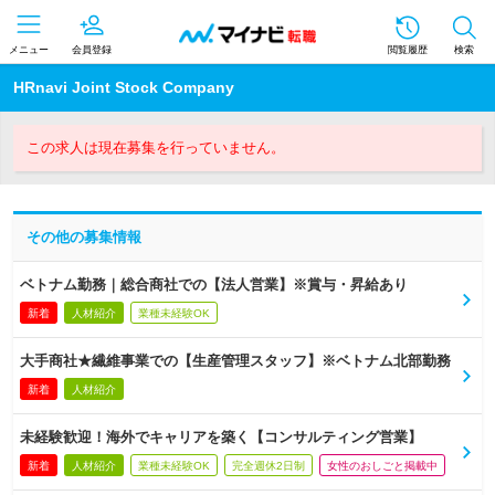
メニュー
会員登録
閲覧履歴
検索
HRnavi Joint Stock Company
この求人は現在募集を行っていません。
その他の募集情報
ベトナム勤務｜総合商社での【法人営業】※賞与・昇給あり
新着
人材紹介
業種未経験OK
大手商社★繊維事業での【生産管理スタッフ】※ベトナム北部勤務
新着
人材紹介
未経験歓迎！海外でキャリアを築く【コンサルティング営業】
新着
人材紹介
業種未経験OK
完全週休2日制
女性のおしごと掲載中