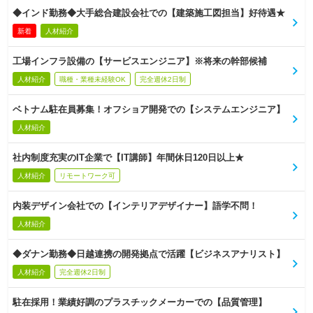
◆インド勤務◆大手総合建設会社での【建築施工図担当】好待遇★
新着
人材紹介
工場インフラ設備の【サービスエンジニア】※将来の幹部候補
人材紹介
職種・業種未経験OK
完全週休2日制
ベトナム駐在員募集！オフショア開発での【システムエンジニア】
人材紹介
社内制度充実のIT企業で【IT講師】年間休日120日以上★
人材紹介
リモートワーク可
内装デザイン会社での【インテリアデザイナー】語学不問！
人材紹介
◆ダナン勤務◆日越連携の開発拠点で活躍【ビジネスアナリスト】
人材紹介
完全週休2日制
駐在採用！業績好調のプラスチックメーカーでの【品質管理】