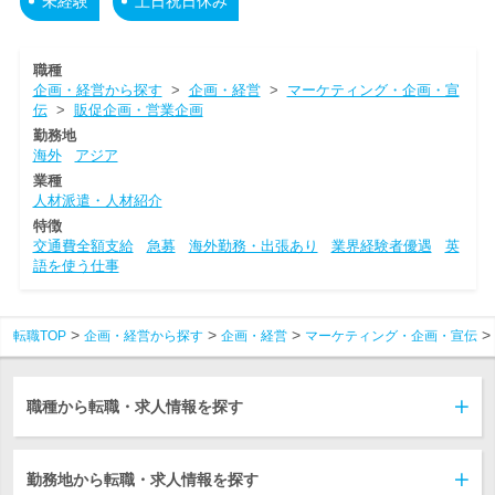
未経験
土日祝日休み
職種
企画・経営から探す
>
企画・経営
>
マーケティング・企画・宣
伝
>
販促企画・営業企画
勤務地
海外
アジア
業種
人材派遣・人材紹介
特徴
交通費全額支給
急募
海外勤務・出張あり
業界経験者優遇
英
語を使う仕事
転職TOP
企画・経営から探す
企画・経営
マーケティング・企画・宣伝
職種から転職・求人情報を探す
勤務地から転職・求人情報を探す