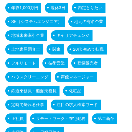
年収1,000万円
週休3日
内定とりたい
SE（システムエンジニア）
地元の有名企業
地域未来牽引企業
キャリアチェンジ
土地家屋調査士
関東
20代 初めて転職
フルリモート
技術営業
登録販売者
ハウスクリーニング
声優マネージャー
鉄道乗務員・船舶乗務員
化粧品
定時で帰れる仕事
注目の求人検索ワード
正社員
リモートワーク・在宅勤務
第二新卒