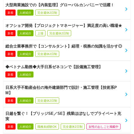
大型商業施設での【内装監理】グローバルカンパニーで活躍！
新着
人材紹介
完全週休2日制
オフショア開発【プロジェクトマネージャー】満足度の高い職場★
新着
人材紹介
上場
完全週休2日制
総合士業事務所で【コンサルタント】経理・税務の知識を活かす◎
新着
人材紹介
完全週休2日制
◆ベトナム勤務◆大手日系ゼネコンで【設備施工管理】
新着
人材紹介
日系大手不動産会社の海外建築部門で設計・施工管理【技術系P
M】
新着
人材紹介
完全週休2日制
日越を繋ぐ！【ブリッジSE／SE】残業ほぼなしでプライベート充
実
新着
人材紹介
職種未経験OK
完全週休2日制
女性のおしごと掲載中