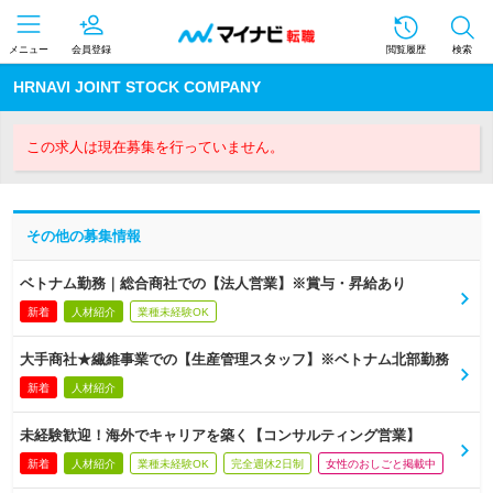
メニュー
会員登録
閲覧履歴
検索
HRNAVI JOINT STOCK COMPANY
この求人は現在募集を行っていません。
その他の募集情報
ベトナム勤務｜総合商社での【法人営業】※賞与・昇給あり
新着
人材紹介
業種未経験OK
大手商社★繊維事業での【生産管理スタッフ】※ベトナム北部勤務
新着
人材紹介
未経験歓迎！海外でキャリアを築く【コンサルティング営業】
新着
人材紹介
業種未経験OK
完全週休2日制
女性のおしごと掲載中