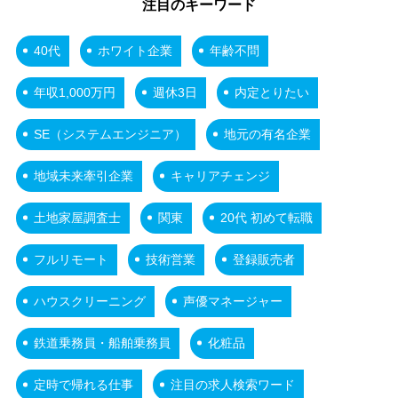
注目のキーワード
40代
ホワイト企業
年齢不問
年収1,000万円
週休3日
内定とりたい
SE（システムエンジニア）
地元の有名企業
地域未来牽引企業
キャリアチェンジ
土地家屋調査士
関東
20代 初めて転職
フルリモート
技術営業
登録販売者
ハウスクリーニング
声優マネージャー
鉄道乗務員・船舶乗務員
化粧品
定時で帰れる仕事
注目の求人検索ワード