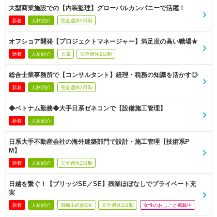
大型商業施設での【内装監理】グローバルカンパニーで活躍！
新着
人材紹介
完全週休2日制
オフショア開発【プロジェクトマネージャー】満足度の高い職場★
新着
人材紹介
上場
完全週休2日制
総合士業事務所で【コンサルタント】経理・税務の知識を活かす◎
新着
人材紹介
完全週休2日制
◆ベトナム勤務◆大手日系ゼネコンで【設備施工管理】
新着
人材紹介
日系大手不動産会社の海外建築部門で設計・施工管理【技術系P
M】
新着
人材紹介
完全週休2日制
日越を繋ぐ！【ブリッジSE／SE】残業ほぼなしでプライベート充
実
新着
人材紹介
職種未経験OK
完全週休2日制
女性のおしごと掲載中