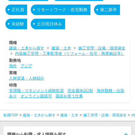
正社員
リモートワーク・在宅勤務
第二新卒
未経験
土日祝日休み
職種
建築・土木から探す
>
建築・土木
>
施工管理・設備・環境保全
>
内装施工管理・工事監理者（リフォーム・住宅・商業施設等）
勤務地
海外
アジア
業種
人材派遣・人材紹介
特徴
管理職・マネジメント経験歓迎
完全週休2日制
海外勤務・出張
あり
オンライン面談可
英語を使う仕事
転職TOP
建築・土木から探す
建築・土木
施工管理・設備・環境保全
内
職種から転職・求人情報を探す