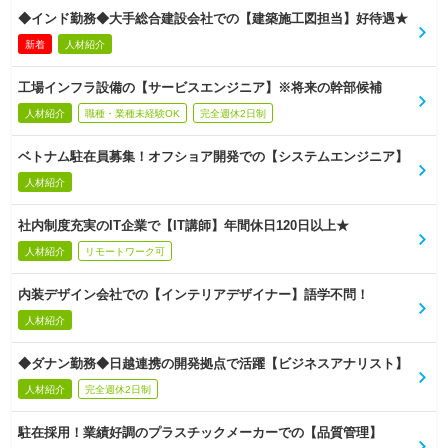
◆インド勤務◆大手総合建設会社での【建築施工図担当】好待遇★
新着
人材紹介
工場インフラ設備の【サービスエンジニア】※将来の幹部候補
人材紹介
職種・業種未経験OK
完全週休2日制
ベトナム駐在員募集！オフショア開発での【システムエンジニア】
人材紹介
社内制度充実のIT企業で【IT講師】年間休日120日以上★
人材紹介
リモートワーク可
内装デザイン会社での【インテリアデザイナー】語学不問！
人材紹介
◆ダナン勤務◆日越連携の開発拠点で活躍【ビジネスアナリスト】
人材紹介
完全週休2日制
駐在採用！業績好調のプラスチックメーカーでの【品質管理】