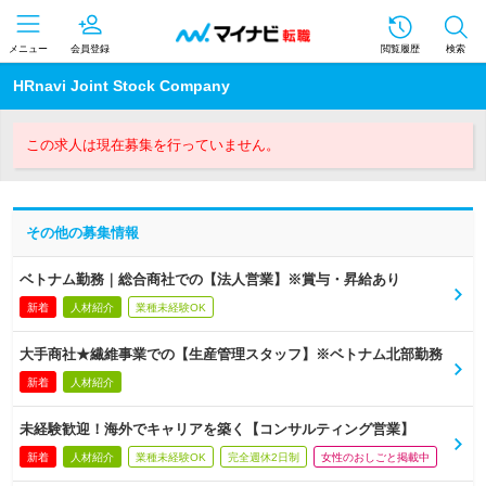
メニュー
会員登録
閲覧履歴
検索
HRnavi Joint Stock Company
この求人は現在募集を行っていません。
その他の募集情報
ベトナム勤務｜総合商社での【法人営業】※賞与・昇給あり
新着
人材紹介
業種未経験OK
大手商社★繊維事業での【生産管理スタッフ】※ベトナム北部勤務
新着
人材紹介
未経験歓迎！海外でキャリアを築く【コンサルティング営業】
新着
人材紹介
業種未経験OK
完全週休2日制
女性のおしごと掲載中