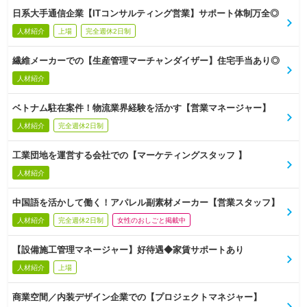
日系大手通信企業【ITコンサルティング営業】サポート体制万全◎
人材紹介
上場
完全週休2日制
繊維メーカーでの【生産管理マーチャンダイザー】住宅手当あり◎
人材紹介
ベトナム駐在案件！物流業界経験を活かす【営業マネージャー】
人材紹介
完全週休2日制
工業団地を運営する会社での【マーケティングスタッフ 】
人材紹介
中国語を活かして働く！アパレル副素材メーカー【営業スタッフ】
人材紹介
完全週休2日制
女性のおしごと掲載中
【設備施工管理マネージャー】好待遇◆家賃サポートあり
人材紹介
上場
商業空間／内装デザイン企業での【プロジェクトマネジャー】