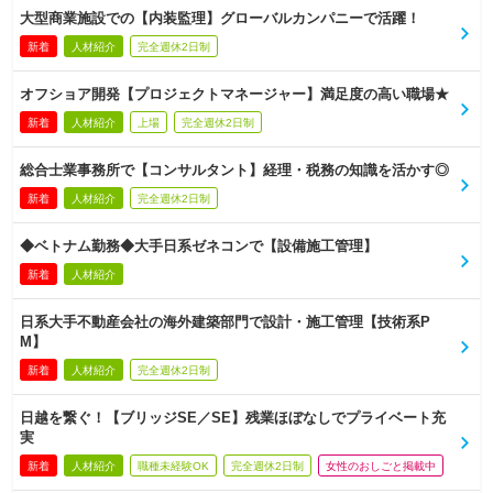
大型商業施設での【内装監理】グローバルカンパニーで活躍！
新着
人材紹介
完全週休2日制
オフショア開発【プロジェクトマネージャー】満足度の高い職場★
新着
人材紹介
上場
完全週休2日制
総合士業事務所で【コンサルタント】経理・税務の知識を活かす◎
新着
人材紹介
完全週休2日制
◆ベトナム勤務◆大手日系ゼネコンで【設備施工管理】
新着
人材紹介
日系大手不動産会社の海外建築部門で設計・施工管理【技術系P
M】
新着
人材紹介
完全週休2日制
日越を繋ぐ！【ブリッジSE／SE】残業ほぼなしでプライベート充
実
新着
人材紹介
職種未経験OK
完全週休2日制
女性のおしごと掲載中