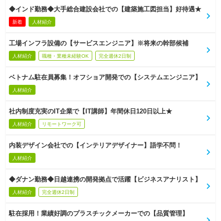
◆インド勤務◆大手総合建設会社での【建築施工図担当】好待遇★
新着
人材紹介
工場インフラ設備の【サービスエンジニア】※将来の幹部候補
人材紹介
職種・業種未経験OK
完全週休2日制
ベトナム駐在員募集！オフショア開発での【システムエンジニア】
人材紹介
社内制度充実のIT企業で【IT講師】年間休日120日以上★
人材紹介
リモートワーク可
内装デザイン会社での【インテリアデザイナー】語学不問！
人材紹介
◆ダナン勤務◆日越連携の開発拠点で活躍【ビジネスアナリスト】
人材紹介
完全週休2日制
駐在採用！業績好調のプラスチックメーカーでの【品質管理】