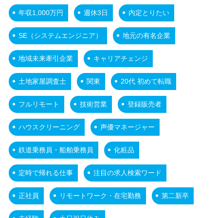
年収1,000万円
週休3日
内定とりたい
SE（システムエンジニア）
地元の有名企業
地域未来牽引企業
キャリアチェンジ
土地家屋調査士
関東
20代 初めて転職
フルリモート
技術営業
登録販売者
ハウスクリーニング
声優マネージャー
鉄道乗務員・船舶乗務員
化粧品
定時で帰れる仕事
注目の求人検索ワード
正社員
リモートワーク・在宅勤務
第二新卒