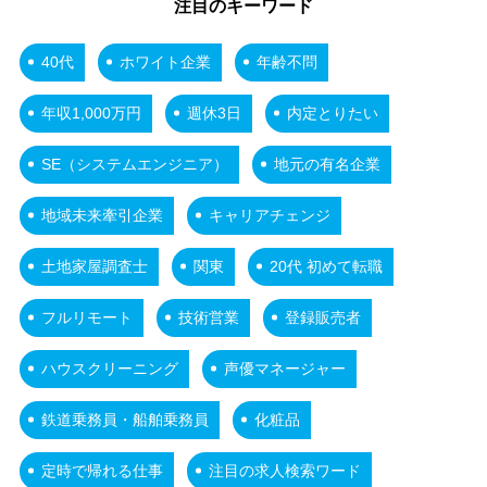
注目のキーワード
40代
ホワイト企業
年齢不問
年収1,000万円
週休3日
内定とりたい
SE（システムエンジニア）
地元の有名企業
地域未来牽引企業
キャリアチェンジ
土地家屋調査士
関東
20代 初めて転職
フルリモート
技術営業
登録販売者
ハウスクリーニング
声優マネージャー
鉄道乗務員・船舶乗務員
化粧品
定時で帰れる仕事
注目の求人検索ワード