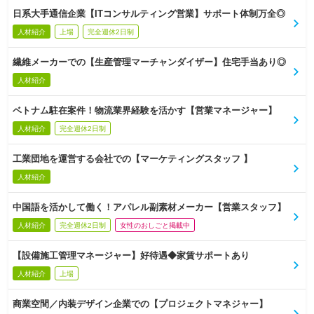
日系大手通信企業【ITコンサルティング営業】サポート体制万全◎
人材紹介
上場
完全週休2日制
繊維メーカーでの【生産管理マーチャンダイザー】住宅手当あり◎
人材紹介
ベトナム駐在案件！物流業界経験を活かす【営業マネージャー】
人材紹介
完全週休2日制
工業団地を運営する会社での【マーケティングスタッフ 】
人材紹介
中国語を活かして働く！アパレル副素材メーカー【営業スタッフ】
人材紹介
完全週休2日制
女性のおしごと掲載中
【設備施工管理マネージャー】好待遇◆家賃サポートあり
人材紹介
上場
商業空間／内装デザイン企業での【プロジェクトマネジャー】