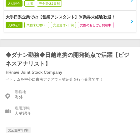
人材紹介
上場
完全週休2日制
大手日系企業での【営業アシスタント】※業界未経験歓迎！
人材紹介
業種未経験OK
完全週休2日制
女性のおしごと掲載中
◆ダナン勤務◆日越連携の開発拠点で活躍【ビジ
ネスアナリスト】
HRnavi Joint Stock Company
ベトナムを中心に東南アジアで人材紹介を行う企業です！
勤務地
海外
雇用形態
人材紹介
完全週休2日制