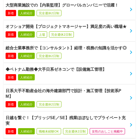
大型商業施設での【内装監理】グローバルカンパニーで活躍！
新着
人材紹介
完全週休2日制
オフショア開発【プロジェクトマネージャー】満足度の高い職場★
新着
人材紹介
上場
完全週休2日制
総合士業事務所で【コンサルタント】経理・税務の知識を活かす◎
新着
人材紹介
完全週休2日制
◆ベトナム勤務◆大手日系ゼネコンで【設備施工管理】
新着
人材紹介
日系大手不動産会社の海外建築部門で設計・施工管理【技術系P
M】
新着
人材紹介
完全週休2日制
日越を繋ぐ！【ブリッジSE／SE】残業ほぼなしでプライベート充
実
新着
人材紹介
職種未経験OK
完全週休2日制
女性のおしごと掲載中