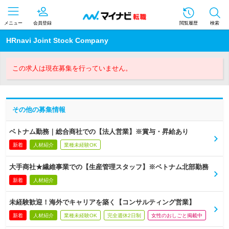
メニュー
会員登録
閲覧履歴
検索
HRnavi Joint Stock Company
この求人は現在募集を行っていません。
その他の募集情報
ベトナム勤務｜総合商社での【法人営業】※賞与・昇給あり
新着
人材紹介
業種未経験OK
大手商社★繊維事業での【生産管理スタッフ】※ベトナム北部勤務
新着
人材紹介
未経験歓迎！海外でキャリアを築く【コンサルティング営業】
新着
人材紹介
業種未経験OK
完全週休2日制
女性のおしごと掲載中