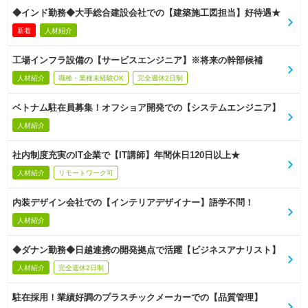
◆インド勤務◆大手総合建設会社での【建築施工図担当】好待遇★
新着
人材紹介
工場インフラ設備の【サービスエンジニア】※将来の幹部候補
人材紹介
職種・業種未経験OK
完全週休2日制
ベトナム駐在員募集！オフショア開発での【システムエンジニア】
人材紹介
社内制度充実のIT企業で【IT講師】年間休日120日以上★
人材紹介
リモートワーク可
内装デザイン会社での【インテリアデザイナー】語学不問！
人材紹介
◆ダナン勤務◆日越連携の開発拠点で活躍【ビジネスアナリスト】
人材紹介
完全週休2日制
駐在採用！業績好調のプラスチックメーカーでの【品質管理】