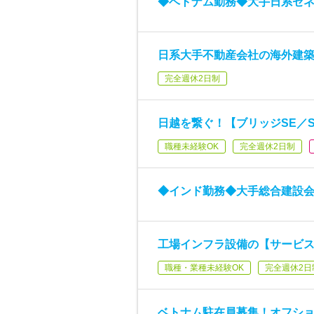
◆ベトナム勤務◆大手日系ゼ
日系大手不動産会社の海外建築
完全週休2日制
日越を繋ぐ！【ブリッジSE／
職種未経験OK
完全週休2日制
◆インド勤務◆大手総合建設
工場インフラ設備の【サービ
職種・業種未経験OK
完全週休2日
ベトナム駐在員募集！オフシ