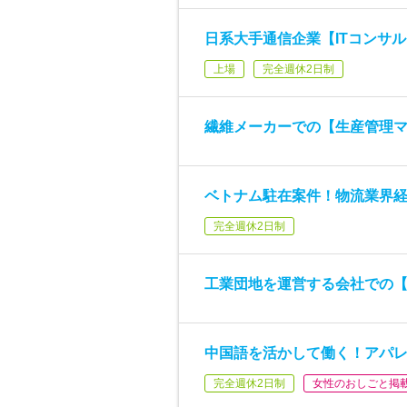
日系大手通信企業【ITコンサ
上場
完全週休2日制
繊維メーカーでの【生産管理
ベトナム駐在案件！物流業界
完全週休2日制
工業団地を運営する会社での【
中国語を活かして働く！アパ
完全週休2日制
女性のおしごと掲