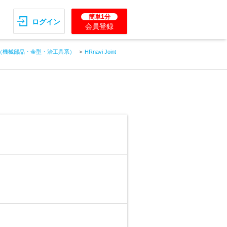
簡単1分
ログイン
会員登録
（機械部品・金型・治工具系）
HRnavi Joint