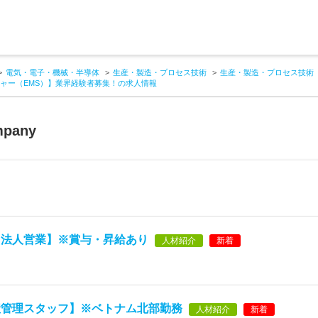
電気・電子・機械・半導体
生産・製造・プロセス技術
生産・製造・プロセス技術
ャー（EMS）】業界経験者募集！の求人情報
mpany
【法人営業】※賞与・昇給あり
人材紹介
新着
産管理スタッフ】※ベトナム北部勤務
人材紹介
新着