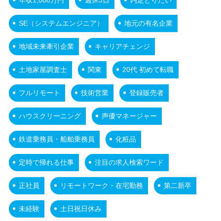
SE（システムエンジニア）
地元の有名企業
地域未来牽引企業
キャリアチェンジ
土地家屋調査士
関東
20代 初めて転職
フルリモート
技術営業
登録販売者
ハウスクリーニング
声優マネージャー
鉄道乗務員・船舶乗務員
化粧品
定時で帰れる仕事
注目の求人検索ワード
正社員
リモートワーク・在宅勤務
第二新卒
未経験
土日祝日休み