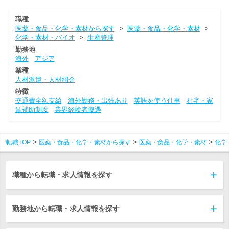
職種
医薬・食品・化学・素材から探す
>
医薬・食品・化学・素材
>
化学・素材・バイオ
>
生産管理
勤務地
海外
アジア
業種
人材派遣・人材紹介
特徴
交通費全額支給
海外勤務・出張あり
英語を使う仕事
社宅・家
賃補助制度
業界経験者優遇
転職TOP
医薬・食品・化学・素材から探す
医薬・食品・化学・素材
化学
職種から転職・求人情報を探す
勤務地から転職・求人情報を探す