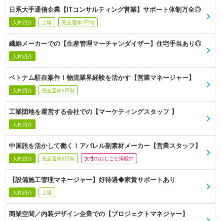
日系大手通信企業【ITコンサルティング営業】サポート体制万全◎
人材紹介
上場
完全週休2日制
繊維メーカーでの【生産管理マーチャンダイザー】住宅手当あり◎
人材紹介
ベトナム駐在案件！物流業界経験を活かす【営業マネージャー】
人材紹介
完全週休2日制
工業団地を運営する会社での【マーケティングスタッフ 】
人材紹介
中国語を活かして働く！アパレル副素材メーカー【営業スタッフ】
人材紹介
完全週休2日制
女性のおしごと掲載中
【設備施工管理マネージャー】好待遇◆家賃サポートあり
人材紹介
上場
商業空間／内装デザイン企業での【プロジェクトマネジャー】