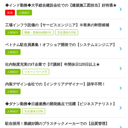
◆インド勤務◆大手総合建設会社での【建築施工図担当】好待遇★
新着
人材紹介
工場インフラ設備の【サービスエンジニア】※将来の幹部候補
人材紹介
職種・業種未経験OK
完全週休2日制
ベトナム駐在員募集！オフショア開発での【システムエンジニア】
人材紹介
社内制度充実のIT企業で【IT講師】年間休日120日以上★
人材紹介
リモートワーク可
内装デザイン会社での【インテリアデザイナー】語学不問！
人材紹介
◆ダナン勤務◆日越連携の開発拠点で活躍【ビジネスアナリスト】
人材紹介
完全週休2日制
駐在採用！業績好調のプラスチックメーカーでの【品質管理】