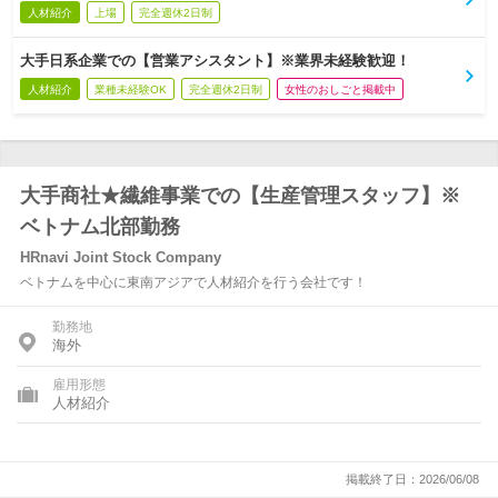
人材紹介
上場
完全週休2日制
大手日系企業での【営業アシスタント】※業界未経験歓迎！
人材紹介
業種未経験OK
完全週休2日制
女性のおしごと掲載中
大手商社★繊維事業での【生産管理スタッフ】※
ベトナム北部勤務
HRnavi Joint Stock Company
ベトナムを中心に東南アジアで人材紹介を行う会社です！
勤務地
海外
雇用形態
人材紹介
掲載終了日：2026/06/08