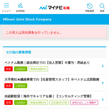
メニュー
会員登録
閲覧履歴
検索
HRnavi Joint Stock Company
この求人は現在募集を行っていません。
その他の募集情報
ベトナム勤務｜総合商社での【法人営業】※賞与・昇給あり
新着
人材紹介
業種未経験OK
大手商社★繊維事業での【生産管理スタッフ】※ベトナム北部勤務
新着
人材紹介
未経験歓迎！海外でキャリアを築く【コンサルティング営業】
新着
人材紹介
業種未経験OK
完全週休2日制
女性のおしごと掲載中