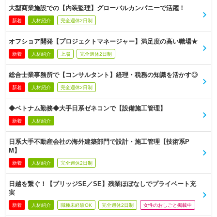
大型商業施設での【内装監理】グローバルカンパニーで活躍！
新着
人材紹介
完全週休2日制
オフショア開発【プロジェクトマネージャー】満足度の高い職場★
新着
人材紹介
上場
完全週休2日制
総合士業事務所で【コンサルタント】経理・税務の知識を活かす◎
新着
人材紹介
完全週休2日制
◆ベトナム勤務◆大手日系ゼネコンで【設備施工管理】
新着
人材紹介
日系大手不動産会社の海外建築部門で設計・施工管理【技術系P
M】
新着
人材紹介
完全週休2日制
日越を繋ぐ！【ブリッジSE／SE】残業ほぼなしでプライベート充
実
新着
人材紹介
職種未経験OK
完全週休2日制
女性のおしごと掲載中