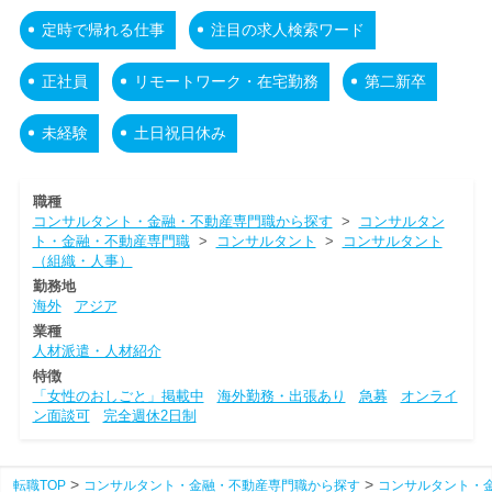
定時で帰れる仕事
注目の求人検索ワード
正社員
リモートワーク・在宅勤務
第二新卒
未経験
土日祝日休み
職種
コンサルタント・金融・不動産専門職から探す
>
コンサルタン
ト・金融・不動産専門職
>
コンサルタント
>
コンサルタント
（組織・人事）
勤務地
海外
アジア
業種
人材派遣・人材紹介
特徴
「女性のおしごと」掲載中
海外勤務・出張あり
急募
オンライ
ン面談可
完全週休2日制
転職TOP
コンサルタント・金融・不動産専門職から探す
コンサルタント・