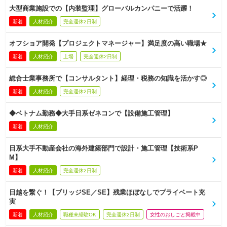
大型商業施設での【内装監理】グローバルカンパニーで活躍！
新着
人材紹介
完全週休2日制
オフショア開発【プロジェクトマネージャー】満足度の高い職場★
新着
人材紹介
上場
完全週休2日制
総合士業事務所で【コンサルタント】経理・税務の知識を活かす◎
新着
人材紹介
完全週休2日制
◆ベトナム勤務◆大手日系ゼネコンで【設備施工管理】
新着
人材紹介
日系大手不動産会社の海外建築部門で設計・施工管理【技術系P
M】
新着
人材紹介
完全週休2日制
日越を繋ぐ！【ブリッジSE／SE】残業ほぼなしでプライベート充
実
新着
人材紹介
職種未経験OK
完全週休2日制
女性のおしごと掲載中