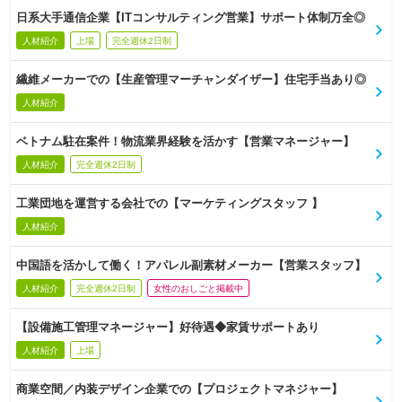
日系大手通信企業【ITコンサルティング営業】サポート体制万全◎
人材紹介
上場
完全週休2日制
繊維メーカーでの【生産管理マーチャンダイザー】住宅手当あり◎
人材紹介
ベトナム駐在案件！物流業界経験を活かす【営業マネージャー】
人材紹介
完全週休2日制
工業団地を運営する会社での【マーケティングスタッフ 】
人材紹介
中国語を活かして働く！アパレル副素材メーカー【営業スタッフ】
人材紹介
完全週休2日制
女性のおしごと掲載中
【設備施工管理マネージャー】好待遇◆家賃サポートあり
人材紹介
上場
商業空間／内装デザイン企業での【プロジェクトマネジャー】