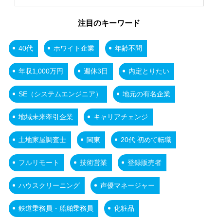
注目のキーワード
40代
ホワイト企業
年齢不問
年収1,000万円
週休3日
内定とりたい
SE（システムエンジニア）
地元の有名企業
地域未来牽引企業
キャリアチェンジ
土地家屋調査士
関東
20代 初めて転職
フルリモート
技術営業
登録販売者
ハウスクリーニング
声優マネージャー
鉄道乗務員・船舶乗務員
化粧品