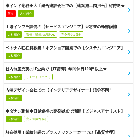
◆インド勤務◆大手総合建設会社での【建築施工図担当】好待遇★
新着
人材紹介
工場インフラ設備の【サービスエンジニア】※将来の幹部候補
人材紹介
職種・業種未経験OK
完全週休2日制
ベトナム駐在員募集！オフショア開発での【システムエンジニア】
人材紹介
社内制度充実のIT企業で【IT講師】年間休日120日以上★
人材紹介
リモートワーク可
内装デザイン会社での【インテリアデザイナー】語学不問！
人材紹介
◆ダナン勤務◆日越連携の開発拠点で活躍【ビジネスアナリスト】
人材紹介
完全週休2日制
駐在採用！業績好調のプラスチックメーカーでの【品質管理】