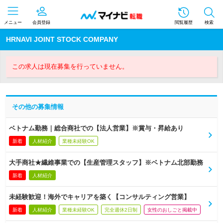
メニュー
会員登録
閲覧履歴
検索
HRNAVI JOINT STOCK COMPANY
この求人は現在募集を行っていません。
その他の募集情報
ベトナム勤務｜総合商社での【法人営業】※賞与・昇給あり
新着
人材紹介
業種未経験OK
大手商社★繊維事業での【生産管理スタッフ】※ベトナム北部勤務
新着
人材紹介
未経験歓迎！海外でキャリアを築く【コンサルティング営業】
新着
人材紹介
業種未経験OK
完全週休2日制
女性のおしごと掲載中