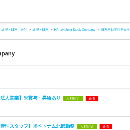
経理・財務・会計
経理・財務
HRnavi Joint Stock Company
日系不動産開発会社
mpany
【法人営業】※賞与・昇給あり
人材紹介
新着
産管理スタッフ】※ベトナム北部勤務
人材紹介
新着