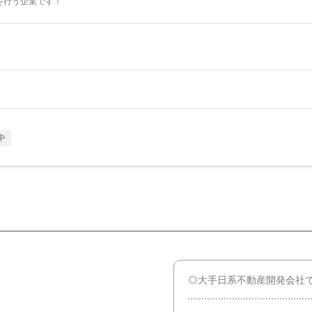
を行う企業です！
中
◎大手日系不動産開発会社