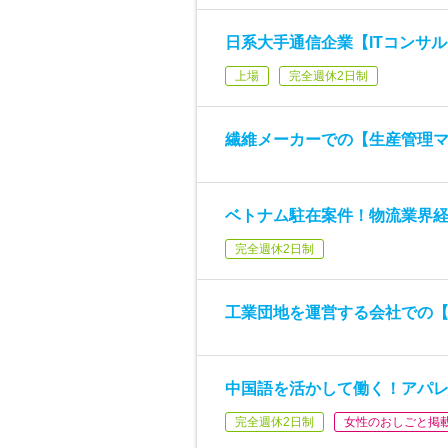
日系大手通信企業【ITコンサ
上場
完全週休2日制
繊維メーカーでの【生産管理
ベトナム駐在案件！物流業界
完全週休2日制
工業団地を運営する会社での【
中国語を活かして働く！アパ
完全週休2日制
女性のおしごと掲