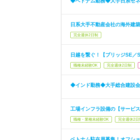
◆ベトナム勤務◆大手日系ゼ
日系大手不動産会社の海外建築
完全週休2日制
日越を繋ぐ！【ブリッジSE／
職種未経験OK
完全週休2日制
◆インド勤務◆大手総合建設
工場インフラ設備の【サービ
職種・業種未経験OK
完全週休2日
ベトナム駐在員募集！オフシ