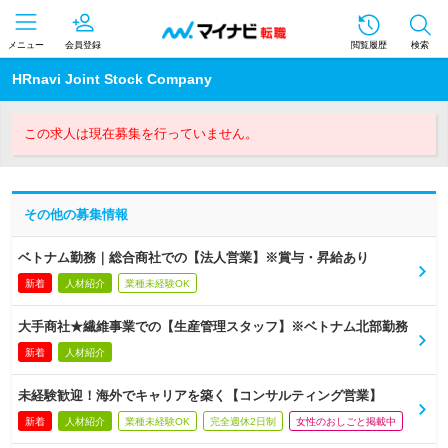
メニュー
会員登録
閲覧履歴
検索
HRnavi Joint Stock Company
この求人は現在募集を行っていません。
その他の募集情報
ベトナム勤務｜総合商社での【法人営業】※賞与・昇給あり
新着
人材紹介
業種未経験OK
大手商社★繊維事業での【生産管理スタッフ】※ベトナム北部勤務
新着
人材紹介
未経験歓迎！海外でキャリアを築く【コンサルティング営業】
新着
人材紹介
業種未経験OK
完全週休2日制
女性のおしごと掲載中