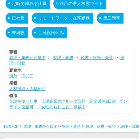
定時で帰れる仕事
注目の求人検索ワード
正社員
リモートワーク・在宅勤務
第二新卒
未経験
土日祝日休み
職種
管理・事務から探す
>
管理・事務
>
経理・財務・会計
>
経
理・財務
勤務地
海外
アジア
業種
人材派遣・人材紹介
特徴
英語を使う仕事
上場企業のグループ会社
完全週休2日制
オン
ライン面談可
「女性のおしごと」掲載中
転職TOP
管理・事務から探す
管理・事務
経理・財務・会計
経理・財務