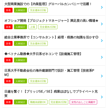
大型商業施設での【内装監理】グローバルカンパニーで活躍！
新着
人材紹介
完全週休2日制
オフショア開発【プロジェクトマネージャー】満足度の高い職場★
新着
人材紹介
上場
完全週休2日制
総合士業事務所で【コンサルタント】経理・税務の知識を活かす◎
新着
人材紹介
完全週休2日制
◆ベトナム勤務◆大手日系ゼネコンで【設備施工管理】
新着
人材紹介
日系大手不動産会社の海外建築部門で設計・施工管理【技術系P
M】
新着
人材紹介
完全週休2日制
日越を繋ぐ！【ブリッジSE／SE】残業ほぼなしでプライベート充
実
新着
人材紹介
職種未経験OK
完全週休2日制
女性のおしごと掲載中