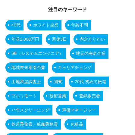
注目のキーワード
40代
ホワイト企業
年齢不問
年収1,000万円
週休3日
内定とりたい
SE（システムエンジニア）
地元の有名企業
地域未来牽引企業
キャリアチェンジ
土地家屋調査士
関東
20代 初めて転職
フルリモート
技術営業
登録販売者
ハウスクリーニング
声優マネージャー
鉄道乗務員・船舶乗務員
化粧品