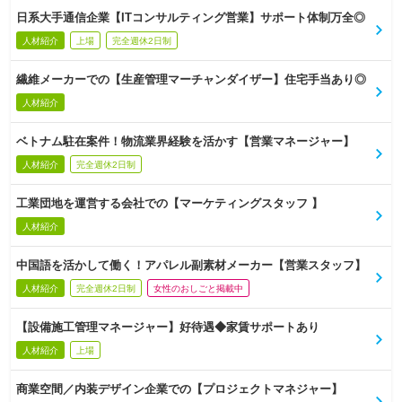
日系大手通信企業【ITコンサルティング営業】サポート体制万全◎
人材紹介
上場
完全週休2日制
繊維メーカーでの【生産管理マーチャンダイザー】住宅手当あり◎
人材紹介
ベトナム駐在案件！物流業界経験を活かす【営業マネージャー】
人材紹介
完全週休2日制
工業団地を運営する会社での【マーケティングスタッフ 】
人材紹介
中国語を活かして働く！アパレル副素材メーカー【営業スタッフ】
人材紹介
完全週休2日制
女性のおしごと掲載中
【設備施工管理マネージャー】好待遇◆家賃サポートあり
人材紹介
上場
商業空間／内装デザイン企業での【プロジェクトマネジャー】