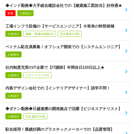
◆インド勤務◆大手総合建設会社での【建築施工図担当】好待遇★
新着
人材紹介
工場インフラ設備の【サービスエンジニア】※将来の幹部候補
人材紹介
職種・業種未経験OK
完全週休2日制
ベトナム駐在員募集！オフショア開発での【システムエンジニア】
人材紹介
社内制度充実のIT企業で【IT講師】年間休日120日以上★
人材紹介
リモートワーク可
内装デザイン会社での【インテリアデザイナー】語学不問！
人材紹介
◆ダナン勤務◆日越連携の開発拠点で活躍【ビジネスアナリスト】
人材紹介
完全週休2日制
駐在採用！業績好調のプラスチックメーカーでの【品質管理】