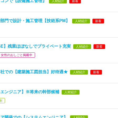
ネコンで【設備施工管理】
人材紹介
新着
部門で設計・施工管理【技術系PM】
人材紹介
新着
SE】残業ほぼなしでプライベート充実
人材紹介
新着
女性のおしごと掲載中
会社での【建築施工図担当】好待遇★
人材紹介
新着
スエンジニア】※将来の幹部候補
人材紹介
制
ョア開発での【システムエンジニア】
人材紹介