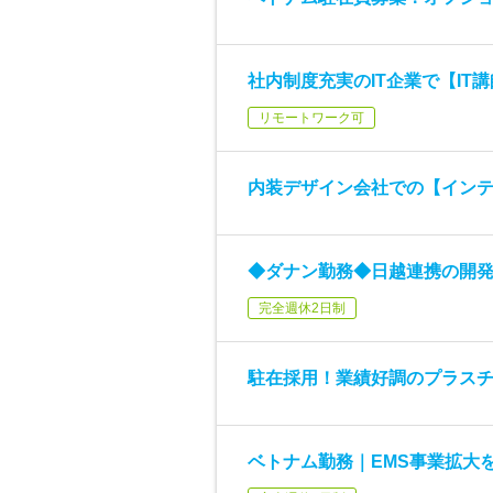
社内制度充実のIT企業で【IT
リモートワーク可
内装デザイン会社での【イン
◆ダナン勤務◆日越連携の開
完全週休2日制
駐在採用！業績好調のプラス
ベトナム勤務｜EMS事業拡大