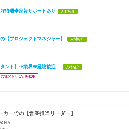
】好待遇◆家賃サポートあり
人材紹介
での【プロジェクトマネジャー】
人材紹介
スタント】※業界未経験歓迎！
人材紹介
女性のおしごと掲載中
ーカーでの【営業担当リーダー】
PANY