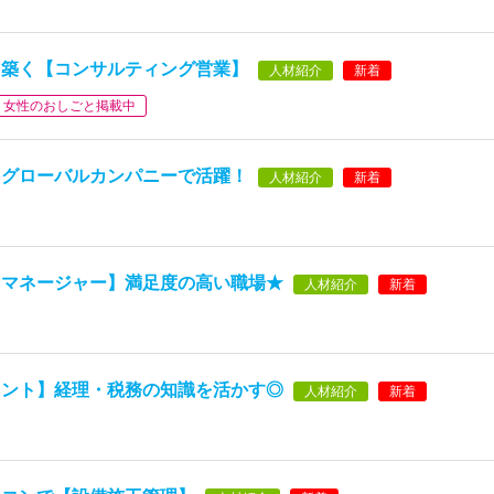
を築く【コンサルティング営業】
人材紹介
新着
女性のおしごと掲載中
】グローバルカンパニーで活躍！
人材紹介
新着
トマネージャー】満足度の高い職場★
人材紹介
新着
タント】経理・税務の知識を活かす◎
人材紹介
新着