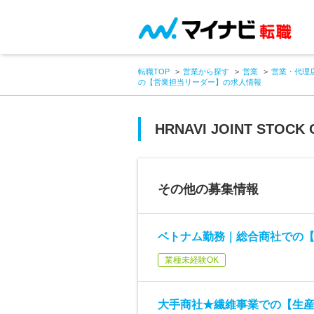
転職TOP
営業から探す
営業
営業・代理
の【営業担当リーダー】の求人情報
HRNAVI JOINT STOCK
その他の募集情報
ベトナム勤務｜総合商社での
業種未経験OK
大手商社★繊維事業での【生