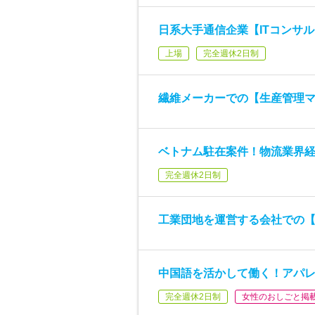
日系大手通信企業【ITコンサ
上場
完全週休2日制
繊維メーカーでの【生産管理
ベトナム駐在案件！物流業界
完全週休2日制
工業団地を運営する会社での【
中国語を活かして働く！アパ
完全週休2日制
女性のおしごと掲