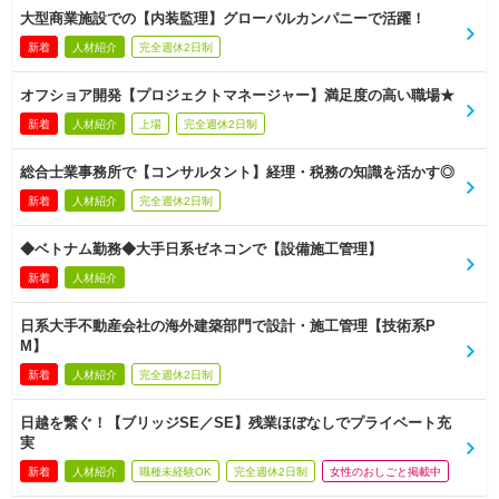
大型商業施設での【内装監理】グローバルカンパニーで活躍！
新着
人材紹介
完全週休2日制
オフショア開発【プロジェクトマネージャー】満足度の高い職場★
新着
人材紹介
上場
完全週休2日制
総合士業事務所で【コンサルタント】経理・税務の知識を活かす◎
新着
人材紹介
完全週休2日制
◆ベトナム勤務◆大手日系ゼネコンで【設備施工管理】
新着
人材紹介
日系大手不動産会社の海外建築部門で設計・施工管理【技術系P
M】
新着
人材紹介
完全週休2日制
日越を繋ぐ！【ブリッジSE／SE】残業ほぼなしでプライベート充
実
新着
人材紹介
職種未経験OK
完全週休2日制
女性のおしごと掲載中