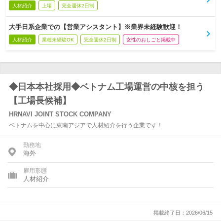
人材紹介
上場
完全週休2日制
大手日系企業での【営業アシスタント】※業界未経験歓迎！
人材紹介
業種未経験OK
完全週休2日制
女性のおしごと掲載中
◆日本本社採用◆ベトナム工場運営の中核を担う
【工場長候補】
HRNAVI JOINT STOCK COMPANY
ベトナムを中心に東南アジアで人材紹介を行う企業です！
勤務地
海外
雇用形態
人材紹介
掲載終了日：2026/06/15