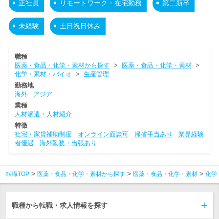
正社員
リモートワーク・在宅勤務
第二新卒
未経験
土日祝日休み
職種
医薬・食品・化学・素材から探す
>
医薬・食品・化学・素材
>
化学・素材・バイオ
>
生産管理
勤務地
海外
アジア
業種
人材派遣・人材紹介
特徴
社宅・家賃補助制度
オンライン面談可
帰省手当あり
業界経験
者優遇
海外勤務・出張あり
転職TOP
医薬・食品・化学・素材から探す
医薬・食品・化学・素材
化学
職種から転職・求人情報を探す