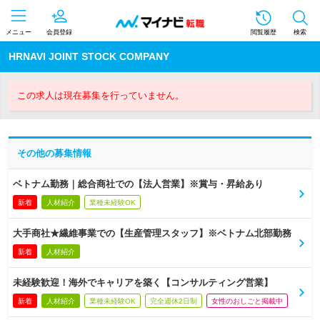
メニュー
会員登録
閲覧履歴
検索
HRNAVI JOINT STOCK COMPANY
この求人は現在募集を行っていません。
その他の募集情報
ベトナム勤務｜総合商社での【法人営業】※賞与・昇給あり
新着
人材紹介
業種未経験OK
大手商社★繊維事業での【生産管理スタッフ】※ベトナム北部勤務
新着
人材紹介
未経験歓迎！海外でキャリアを築く【コンサルティング営業】
新着
人材紹介
業種未経験OK
完全週休2日制
女性のおしごと掲載中