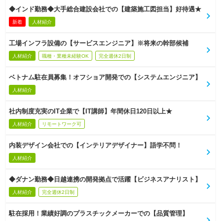
◆インド勤務◆大手総合建設会社での【建築施工図担当】好待遇★
新着
人材紹介
工場インフラ設備の【サービスエンジニア】※将来の幹部候補
人材紹介
職種・業種未経験OK
完全週休2日制
ベトナム駐在員募集！オフショア開発での【システムエンジニア】
人材紹介
社内制度充実のIT企業で【IT講師】年間休日120日以上★
人材紹介
リモートワーク可
内装デザイン会社での【インテリアデザイナー】語学不問！
人材紹介
◆ダナン勤務◆日越連携の開発拠点で活躍【ビジネスアナリスト】
人材紹介
完全週休2日制
駐在採用！業績好調のプラスチックメーカーでの【品質管理】