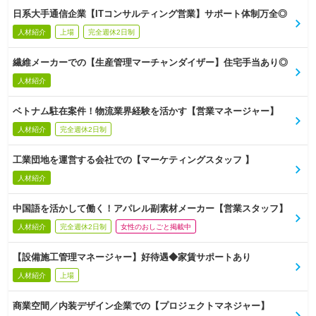
日系大手通信企業【ITコンサルティング営業】サポート体制万全◎
人材紹介
上場
完全週休2日制
繊維メーカーでの【生産管理マーチャンダイザー】住宅手当あり◎
人材紹介
ベトナム駐在案件！物流業界経験を活かす【営業マネージャー】
人材紹介
完全週休2日制
工業団地を運営する会社での【マーケティングスタッフ 】
人材紹介
中国語を活かして働く！アパレル副素材メーカー【営業スタッフ】
人材紹介
完全週休2日制
女性のおしごと掲載中
【設備施工管理マネージャー】好待遇◆家賃サポートあり
人材紹介
上場
商業空間／内装デザイン企業での【プロジェクトマネジャー】