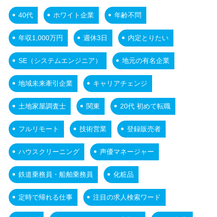
40代
ホワイト企業
年齢不問
年収1,000万円
週休3日
内定とりたい
SE（システムエンジニア）
地元の有名企業
地域未来牽引企業
キャリアチェンジ
土地家屋調査士
関東
20代 初めて転職
フルリモート
技術営業
登録販売者
ハウスクリーニング
声優マネージャー
鉄道乗務員・船舶乗務員
化粧品
定時で帰れる仕事
注目の求人検索ワード