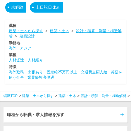
未経験
土日祝日休み
職種
建築・土木から探す
>
建築・土木
>
設計・積算・測量・構造解
析
>
建築設計
勤務地
海外
アジア
業種
人材派遣・人材紹介
特徴
海外勤務・出張あり
固定給25万円以上
交通費全額支給
英語を
使う仕事
業界経験者優遇
転職TOP
建築・土木から探す
建築・土木
設計・積算・測量・構造解析
職種から転職・求人情報を探す