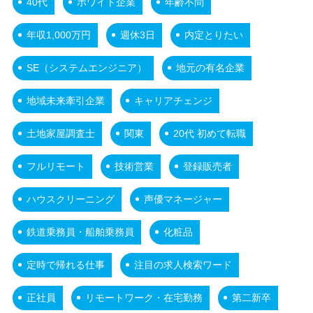
40代
ホワイト企業
年齢不問
年収1,000万円
週休3日
内定とりたい
SE（システムエンジニア）
地元の有名企業
地域未来牽引企業
キャリアチェンジ
土地家屋調査士
関東
20代 初めて転職
フルリモート
技術営業
登録販売者
ハウスクリーニング
声優マネージャー
鉄道乗務員・船舶乗務員
化粧品
定時で帰れる仕事
注目の求人検索ワード
正社員
リモートワーク・在宅勤務
第二新卒