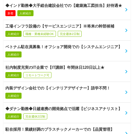
◆インド勤務◆大手総合建設会社での【建築施工図担当】好待遇★
新着
人材紹介
工場インフラ設備の【サービスエンジニア】※将来の幹部候補
人材紹介
職種・業種未経験OK
完全週休2日制
ベトナム駐在員募集！オフショア開発での【システムエンジニア】
人材紹介
社内制度充実のIT企業で【IT講師】年間休日120日以上★
人材紹介
リモートワーク可
内装デザイン会社での【インテリアデザイナー】語学不問！
人材紹介
◆ダナン勤務◆日越連携の開発拠点で活躍【ビジネスアナリスト】
人材紹介
完全週休2日制
駐在採用！業績好調のプラスチックメーカーでの【品質管理】