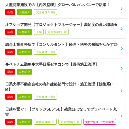
大型商業施設での【内装監理】グローバルカンパニーで活躍！
新着
人材紹介
完全週休2日制
オフショア開発【プロジェクトマネージャー】満足度の高い職場★
新着
人材紹介
上場
完全週休2日制
総合士業事務所で【コンサルタント】経理・税務の知識を活かす◎
新着
人材紹介
完全週休2日制
◆ベトナム勤務◆大手日系ゼネコンで【設備施工管理】
新着
人材紹介
日系大手不動産会社の海外建築部門で設計・施工管理【技術系P
M】
新着
人材紹介
完全週休2日制
日越を繋ぐ！【ブリッジSE／SE】残業ほぼなしでプライベート充
実
新着
人材紹介
職種未経験OK
完全週休2日制
女性のおしごと掲載中