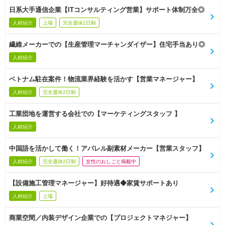
日系大手通信企業【ITコンサルティング営業】サポート体制万全◎
人材紹介
上場
完全週休2日制
繊維メーカーでの【生産管理マーチャンダイザー】住宅手当あり◎
人材紹介
ベトナム駐在案件！物流業界経験を活かす【営業マネージャー】
人材紹介
完全週休2日制
工業団地を運営する会社での【マーケティングスタッフ 】
人材紹介
中国語を活かして働く！アパレル副素材メーカー【営業スタッフ】
人材紹介
完全週休2日制
女性のおしごと掲載中
【設備施工管理マネージャー】好待遇◆家賃サポートあり
人材紹介
上場
商業空間／内装デザイン企業での【プロジェクトマネジャー】