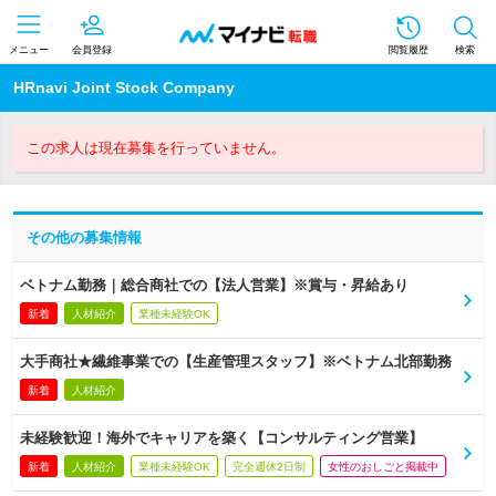
メニュー
会員登録
閲覧履歴
検索
HRnavi Joint Stock Company
この求人は現在募集を行っていません。
その他の募集情報
ベトナム勤務｜総合商社での【法人営業】※賞与・昇給あり
新着
人材紹介
業種未経験OK
大手商社★繊維事業での【生産管理スタッフ】※ベトナム北部勤務
新着
人材紹介
未経験歓迎！海外でキャリアを築く【コンサルティング営業】
新着
人材紹介
業種未経験OK
完全週休2日制
女性のおしごと掲載中