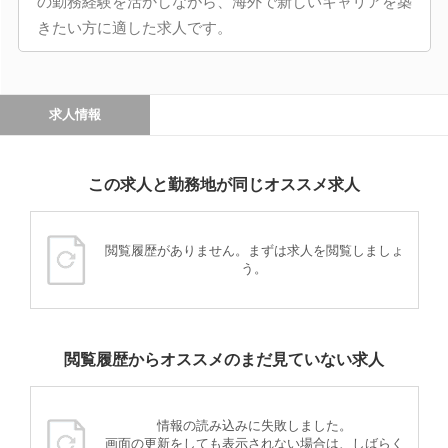
の勤務経験を活かしながら、海外で新しいキャリアを築
きたい方に適した求人です。
求人情報
この求人と勤務地が同じオススメ求人
閲覧履歴がありません。まずは求人を閲覧しましょ
う。
閲覧履歴からオススメのまだ見ていない求人
情報の読み込みに失敗しました。
画面の更新をしても表示されない場合は、しばらく