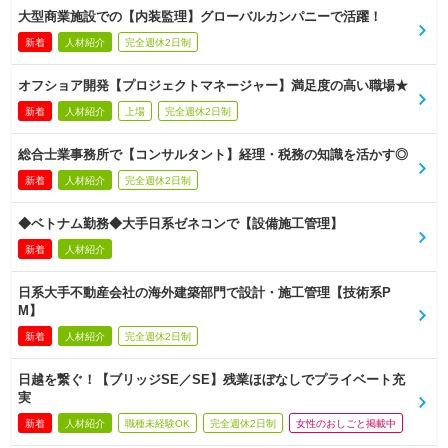
大型商業施設での【内装監理】グローバルカンパニーで活躍！
新着
人材紹介
完全週休2日制
オフショア開発【プロジェクトマネージャー】満足度の高い職場★
新着
人材紹介
上場
完全週休2日制
総合士業事務所で【コンサルタント】経理・税務の知識を活かす◎
新着
人材紹介
完全週休2日制
◆ベトナム勤務◆大手日系ゼネコンで【設備施工管理】
新着
人材紹介
日系大手不動産会社の海外建築部門で設計・施工管理【技術系P
M】
新着
人材紹介
完全週休2日制
日越を繋ぐ！【ブリッジSE／SE】残業ほぼなしでプライベート充
実
新着
人材紹介
職種未経験OK
完全週休2日制
女性のおしごと掲載中