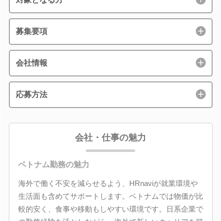
募集要項
会社情報
応募方法
会社・仕事の魅力
ベトナム勤務の魅力
海外で働く不安を減らせるよう、HRnaviが就業環境や
生活面も含めてサポートします。ベトナムでは物価が比
較的安く、食事や移動もしやすい環境です。日系企業で