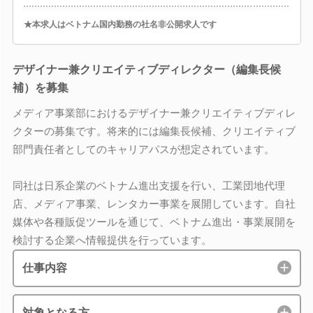
★本求人はベトナム国内勤務の社名非公開求人です
デザイナー兼クリエイティブディレクター（編集長候
補）を募集
メディア事業部におけるデザイナー兼クリエイティブディレ
クターの募集です。将来的には編集長候補、クリエイティブ
部門責任者としてのキャリアパスが想定されています。
同社は日系企業のベトナム進出支援を行い、工業団地代理
店、メディア事業、レンタカー事業を展開しています。自社
媒体や各種販促ツールを通じて、ベトナム進出・事業展開を
検討する企業へ情報提供を行っています。
仕事内容
対象となる方