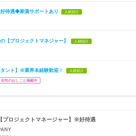
】好待遇◆家賃サポートあり
人材紹介
での【プロジェクトマネジャー】
人材紹介
スタント】※業界未経験歓迎！
人材紹介
女性のおしごと掲載中
の【プロジェクトマネージャー】※好待遇
PANY