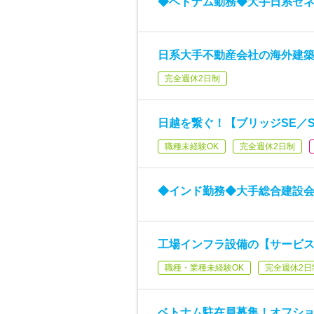
◆ベトナム勤務◆大手日系ゼ
日系大手不動産会社の海外建築
完全週休2日制
日越を繋ぐ！【ブリッジSE／
職種未経験OK
完全週休2日制
◆インド勤務◆大手総合建設
工場インフラ設備の【サービ
職種・業種未経験OK
完全週休2日
ベトナム駐在員募集！オフシ