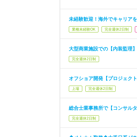
未経験歓迎！海外でキャリア
業種未経験OK
完全週休2日制
大型商業施設での【内装監理
完全週休2日制
オフショア開発【プロジェク
上場
完全週休2日制
総合士業事務所で【コンサル
完全週休2日制