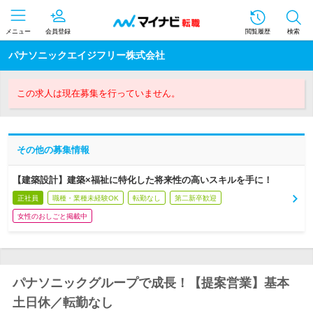
メニュー
会員登録
閲覧履歴
検索
パナソニックエイジフリー株式会社
この求人は現在募集を行っていません。
その他の募集情報
【建築設計】建築×福祉に特化した将来性の高いスキルを手に！
正社員
職種・業種未経験OK
転勤なし
第二新卒歓迎
女性のおしごと掲載中
パナソニックグループで成長！【提案営業】基本
土日休／転勤なし