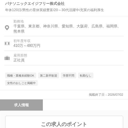
パナソニックエイジフリー株式会社
年休120日/男性の育休実績豊富/20～30代活躍中/充実の福利厚生
勤務地
千葉県、東京都、神奈川県、愛知県、大阪府、広島県、福岡県、
熊本県
初年度年収
410万～480万円
雇用形態
正社員
職種・業種未経験OK
第二新卒歓迎
学歴不問
転勤なし
女性のおしごと掲載中
掲載終了日：2026/07/02
求人情報
この求人のポイント