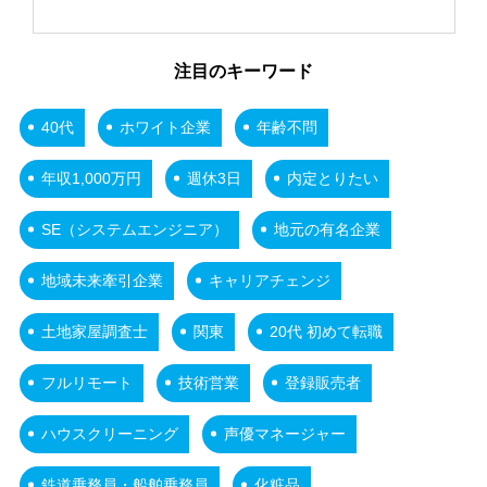
注目のキーワード
40代
ホワイト企業
年齢不問
年収1,000万円
週休3日
内定とりたい
SE（システムエンジニア）
地元の有名企業
地域未来牽引企業
キャリアチェンジ
土地家屋調査士
関東
20代 初めて転職
フルリモート
技術営業
登録販売者
ハウスクリーニング
声優マネージャー
鉄道乗務員・船舶乗務員
化粧品