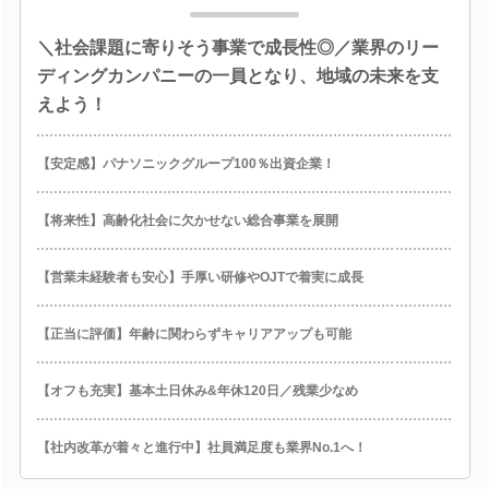
＼社会課題に寄りそう事業で成長性◎／業界のリー
ディングカンパニーの一員となり、地域の未来を支
えよう！
【安定感】パナソニックグループ100％出資企業！
【将来性】高齢化社会に欠かせない総合事業を展開
【営業未経験者も安心】手厚い研修やOJTで着実に成長
【正当に評価】年齢に関わらずキャリアアップも可能
【オフも充実】基本土日休み&年休120日／残業少なめ
【社内改革が着々と進行中】社員満足度も業界No.1へ！