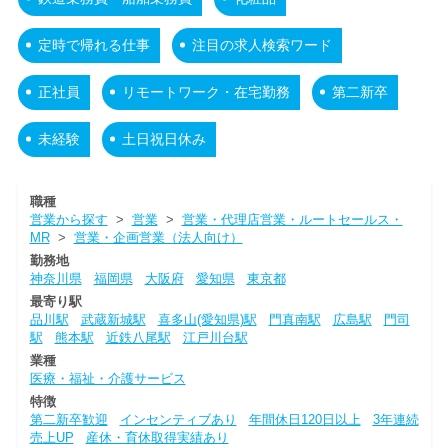
定時で帰れる仕事
注目の求人検索ワード
正社員
リモートワーク・在宅勤務
第二新卒
未経験
土日祝日休み
職種
営業から探す
>
営業
>
営業・代理店営業・ルートセールス・
MR
>
営業・企画営業（法人向け）
勤務地
神奈川県
福岡県
大阪府
愛知県
東京都
最寄り駅
品川駅
武蔵新城駅
喜多山(愛知県)駅
門真南駅
広島駅
門司
駅
熊本駅
近鉄八尾駅
江戸川台駅
業種
医療・福祉・介護サービス
特徴
第二新卒歓迎
インセンティブあり
年間休日120日以上
3年連続
売上UP
産休・育休取得実績あり