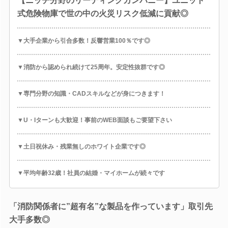
【ニッチ分野のリーディングカンパニー】ユニット
式危険物庫で世の中の火災リスク低減に貢献◎
▼大手企業から引合多数！反響営業100％です◎
▼消防から認められ続けて25周年。安定性抜群です◎
▼専門分野の知識・CADスキルなどが身につきます！
▼U・Iターンも大歓迎！事前のWEB面談もご要望下さい
▼土日祝休み・残業無しのホワイト企業です◎
▼平均年齢32歳！社員の結婚・マイホームが続々です
「消防関係者に”超有名”な製品を作っています」取引先
大手多数◎