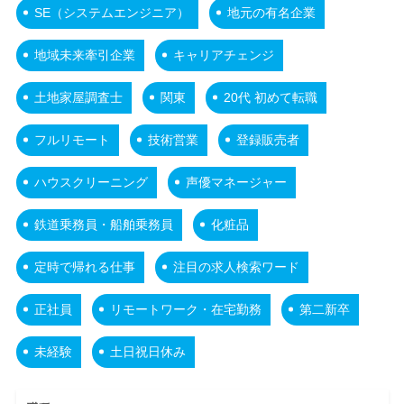
SE（システムエンジニア）
地元の有名企業
地域未来牽引企業
キャリアチェンジ
土地家屋調査士
関東
20代 初めて転職
フルリモート
技術営業
登録販売者
ハウスクリーニング
声優マネージャー
鉄道乗務員・船舶乗務員
化粧品
定時で帰れる仕事
注目の求人検索ワード
正社員
リモートワーク・在宅勤務
第二新卒
未経験
土日祝日休み