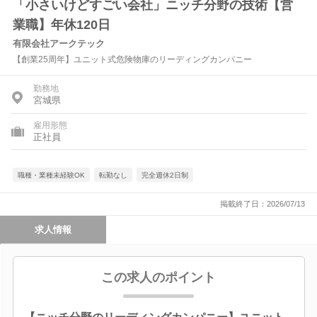
「小さいけどすごい会社」ニッチ分野の技術【営
業職】年休120日
有限会社アークテック
【創業25周年】ユニット式危険物庫のリーディングカンパニー
勤務地
宮城県
雇用形態
正社員
職種・業種未経験OK
転勤なし
完全週休2日制
掲載終了日：2026/07/13
求人情報
この求人のポイント