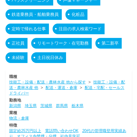
鉄道乗務員・船舶乗務員
化粧品
定時で帰れる仕事
注目の求人検索ワード
正社員
リモートワーク・在宅勤務
第二新卒
未経験
土日祝日休み
職種
技能工・設備・配送・農林水産 他から探す
>
技能工・設備・配
送・農林水産 他
>
配送・運送・倉庫
>
配送・宅配・セールス
ドライバー
勤務地
新潟県
埼玉県
茨城県
群馬県
栃木県
業種
物流・倉庫
特徴
固定給25万円以上
電話問い合わせOK
20代の管理職登用実績あ
り
オフィス内禁煙・分煙
社内見学可