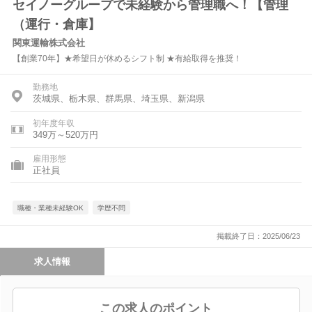
セイノーグループで未経験から管理職へ！【管理
（運行・倉庫】
関東運輸株式会社
【創業70年】★希望日が休めるシフト制 ★有給取得を推奨！
勤務地
茨城県、栃木県、群馬県、埼玉県、新潟県
初年度年収
349万～520万円
雇用形態
正社員
職種・業種未経験OK
学歴不問
掲載終了日：2025/06/23
求人情報
この求人のポイント