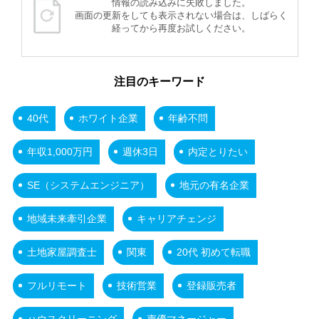
情報の読み込みに失敗しました。
画面の更新をしても表示されない場合は、しばらく
経ってから再度お試しください。
注目のキーワード
40代
ホワイト企業
年齢不問
年収1,000万円
週休3日
内定とりたい
SE（システムエンジニア）
地元の有名企業
地域未来牽引企業
キャリアチェンジ
土地家屋調査士
関東
20代 初めて転職
フルリモート
技術営業
登録販売者
ハウスクリーニング
声優マネージャー