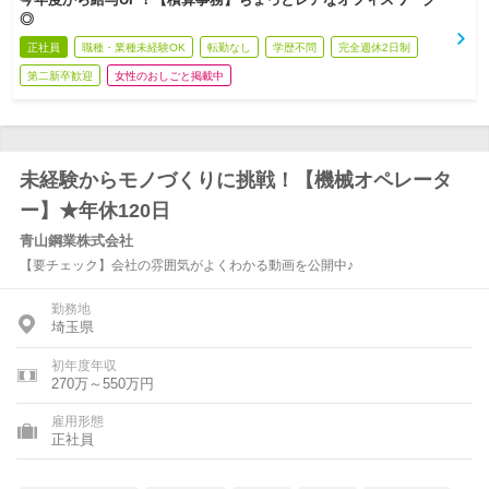
◎
正社員
職種・業種未経験OK
転勤なし
学歴不問
完全週休2日制
第二新卒歓迎
女性のおしごと掲載中
未経験からモノづくりに挑戦！【機械オペレータ
ー】★年休120日
青山鋼業株式会社
【要チェック】会社の雰囲気がよくわかる動画を公開中♪
勤務地
埼玉県
初年度年収
270万～550万円
雇用形態
正社員