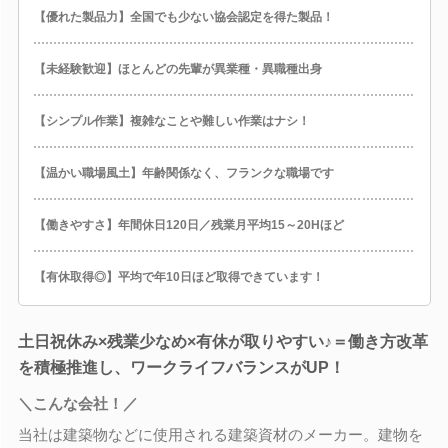
【優れた製品力】全国でも少ない協会認定を得た製品！
【未経験歓迎】ほとんどの先輩が異業種・異職種出身
【シンプル作業】複雑なことや難しい作業はナシ！
【温かい職場風土】年齢関係なく、フランクな職場です
【働きやすさ】年間休日120日／残業月平均15～20Hほど
【有休取得◎】平均で年10日ほど取得できています！
土日祝休み×残業少なめ×有休が取りやすい♪＝働き方改革
を積極推進し、ワークライフバランスがUP！
＼こんな会社！／
当社は建築物などに使用される建築資材のメーカー。建物を