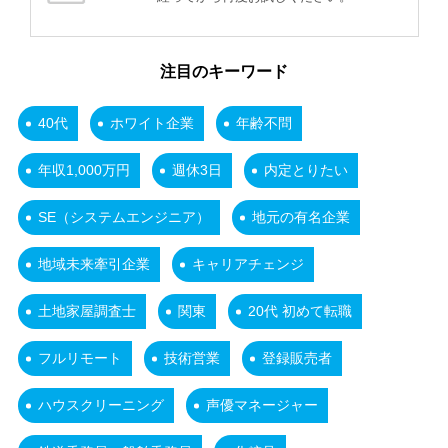
注目のキーワード
40代
ホワイト企業
年齢不問
年収1,000万円
週休3日
内定とりたい
SE（システムエンジニア）
地元の有名企業
地域未来牽引企業
キャリアチェンジ
土地家屋調査士
関東
20代 初めて転職
フルリモート
技術営業
登録販売者
ハウスクリーニング
声優マネージャー