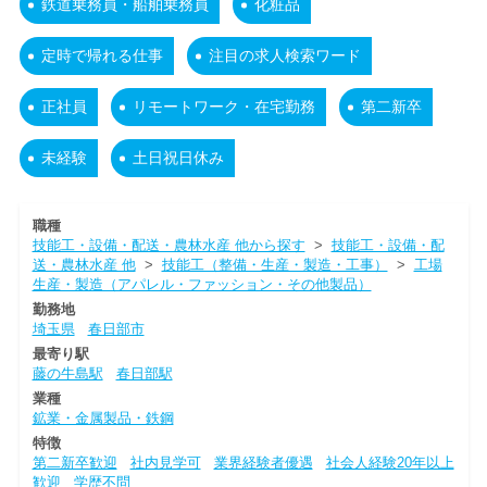
鉄道乗務員・船舶乗務員
化粧品
定時で帰れる仕事
注目の求人検索ワード
正社員
リモートワーク・在宅勤務
第二新卒
未経験
土日祝日休み
職種
技能工・設備・配送・農林水産 他から探す
>
技能工・設備・配
送・農林水産 他
>
技能工（整備・生産・製造・工事）
>
工場
生産・製造（アパレル・ファッション・その他製品）
勤務地
埼玉県
春日部市
最寄り駅
藤の牛島駅
春日部駅
業種
鉱業・金属製品・鉄鋼
特徴
第二新卒歓迎
社内見学可
業界経験者優遇
社会人経験20年以上
歓迎
学歴不問