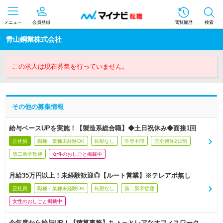
メニュー
会員登録
閲覧履歴
検索
青山鋼業株式会社
この求人は現在募集を行っていません。
その他の募集情報
給与ベースUPを実施！【製造系総合職】◆土日祝休み◆面接1回
正社員
職種・業種未経験OK
転勤なし
学歴不問
完全週休2日制
第二新卒歓迎
女性のおしごと掲載中
月給35万円以上！未経験歓迎◎【ルート営業】※テレアポ無し
正社員
職種・業種未経験OK
転勤なし
第二新卒歓迎
女性のおしごと掲載中
今年度から給与UP！【積算事務】ちょっとレアなオフィスワーク