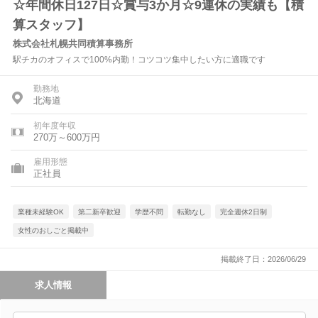
☆年間休日127日☆賞与3か月☆9連休の実績も【積
算スタッフ】
株式会社札幌共同積算事務所
駅チカのオフィスで100%内勤！コツコツ集中したい方に適職です
勤務地
北海道
初年度年収
270万～600万円
雇用形態
正社員
業種未経験OK
第二新卒歓迎
学歴不問
転勤なし
完全週休2日制
女性のおしごと掲載中
掲載終了日：2026/06/29
求人情報