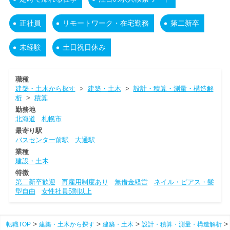
正社員
リモートワーク・在宅勤務
第二新卒
未経験
土日祝日休み
職種
建築・土木から探す
>
建築・土木
>
設計・積算・測量・構造解
析
>
積算
勤務地
北海道
札幌市
最寄り駅
バスセンター前駅
大通駅
業種
建設・土木
特徴
第二新卒歓迎
再雇用制度あり
無借金経営
ネイル・ピアス・髪
型自由
女性社員5割以上
転職TOP
建築・土木から探す
建築・土木
設計・積算・測量・構造解析