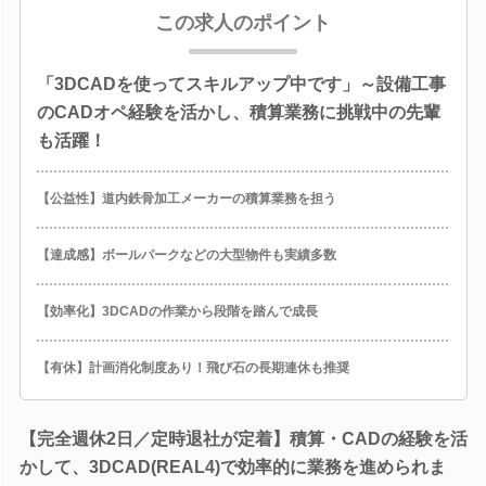
この求人のポイント
「3DCADを使ってスキルアップ中です」～設備工事
のCADオペ経験を活かし、積算業務に挑戦中の先輩
も活躍！
【公益性】道内鉄骨加工メーカーの積算業務を担う
【達成感】ボールパークなどの大型物件も実績多数
【効率化】3DCADの作業から段階を踏んで成長
【有休】計画消化制度あり！飛び石の長期連休も推奨
【完全週休2日／定時退社が定着】積算・CADの経験を活
かして、3DCAD(REAL4)で効率的に業務を進められま