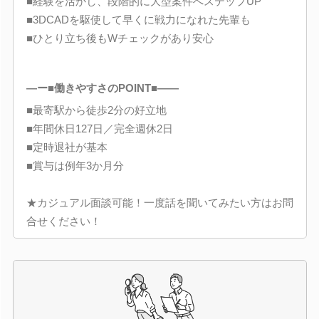
■経験を活かし、段階的に大型案件へステップUP
■3DCADを駆使して早くに戦力になれた先輩も
■ひとり立ち後もWチェックがあり安心
―ー■働きやすさのPOINT■――
■最寄駅から徒歩2分の好立地
■年間休日127日／完全週休2日
■定時退社が基本
■賞与は例年3か月分
★カジュアル面談可能！一度話を聞いてみたい方はお問
合せください！