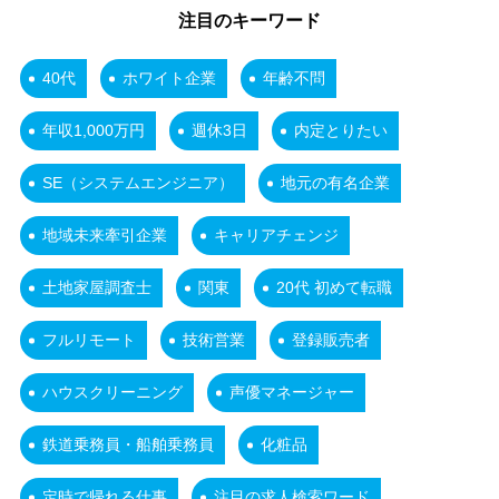
注目のキーワード
40代
ホワイト企業
年齢不問
年収1,000万円
週休3日
内定とりたい
SE（システムエンジニア）
地元の有名企業
地域未来牽引企業
キャリアチェンジ
土地家屋調査士
関東
20代 初めて転職
フルリモート
技術営業
登録販売者
ハウスクリーニング
声優マネージャー
鉄道乗務員・船舶乗務員
化粧品
定時で帰れる仕事
注目の求人検索ワード