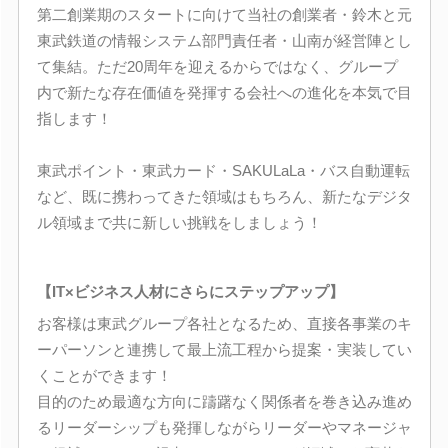
第二創業期のスタートに向けて当社の創業者・鈴木と元
東武鉄道の情報システム部門責任者・山南が経営陣とし
て集結。ただ20周年を迎えるからではなく、グループ
内で新たな存在価値を発揮する会社への進化を本気で目
指します！
東武ポイント・東武カード・SAKULaLa・バス自動運転
など、既に携わってきた領域はもちろん、新たなデジタ
ル領域まで共に新しい挑戦をしましょう！
【IT×ビジネス人材にさらにステップアップ】
お客様は東武グループ各社となるため、直接各事業のキ
ーパーソンと連携して最上流工程から提案・実装してい
くことができます！
目的のため最適な方向に躊躇なく関係者を巻き込み進め
るリーダーシップも発揮しながらリーダーやマネージャ