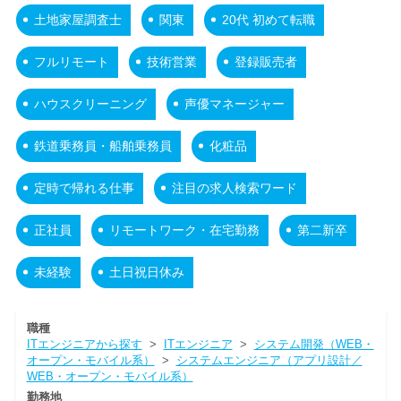
土地家屋調査士
関東
20代 初めて転職
フルリモート
技術営業
登録販売者
ハウスクリーニング
声優マネージャー
鉄道乗務員・船舶乗務員
化粧品
定時で帰れる仕事
注目の求人検索ワード
正社員
リモートワーク・在宅勤務
第二新卒
未経験
土日祝日休み
職種
ITエンジニアから探す
>
ITエンジニア
>
システム開発（WEB・
オープン・モバイル系）
>
システムエンジニア（アプリ設計／
WEB・オープン・モバイル系）
勤務地