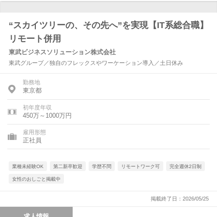
“スカイツリーの、その先へ”を実現【IT系総合職】
リモート併用
東武ビジネスソリューション株式会社
東武グループ／独自のフレックスやワーケーション導入／土日休み
勤務地
東京都
初年度年収
450万～1000万円
雇用形態
正社員
業種未経験OK
第二新卒歓迎
学歴不問
リモートワーク可
完全週休2日制
女性のおしごと掲載中
掲載終了日：2026/05/25
求人情報