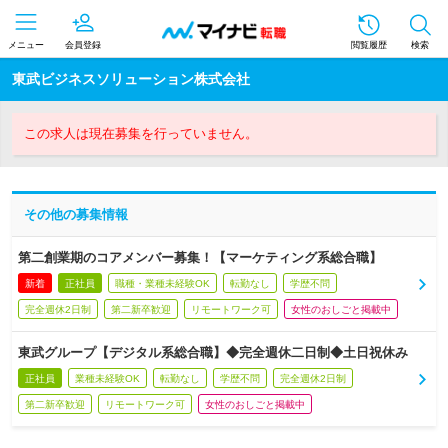
メニュー
会員登録
閲覧履歴
検索
東武ビジネスソリューション株式会社
この求人は現在募集を行っていません。
その他の募集情報
第二創業期のコアメンバー募集！【マーケティング系総合職】
新着
正社員
職種・業種未経験OK
転勤なし
学歴不問
完全週休2日制
第二新卒歓迎
リモートワーク可
女性のおしごと掲載中
東武グループ【デジタル系総合職】◆完全週休二日制◆土日祝休み
正社員
業種未経験OK
転勤なし
学歴不問
完全週休2日制
第二新卒歓迎
リモートワーク可
女性のおしごと掲載中