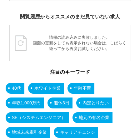
閲覧履歴からオススメのまだ見ていない求人
情報の読み込みに失敗しました。
画面の更新をしても表示されない場合は、しばらく
経ってから再度お試しください。
注目のキーワード
40代
ホワイト企業
年齢不問
年収1,000万円
週休3日
内定とりたい
SE（システムエンジニア）
地元の有名企業
地域未来牽引企業
キャリアチェンジ