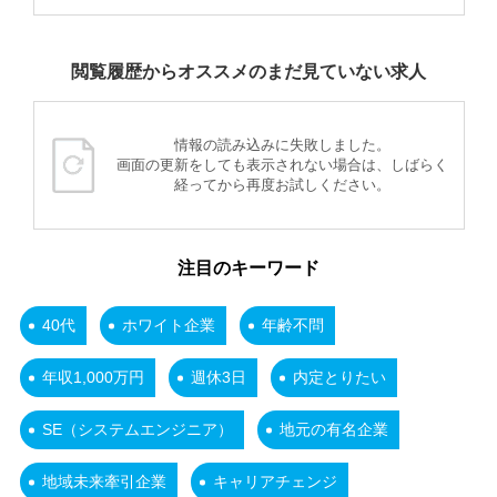
閲覧履歴からオススメのまだ見ていない求人
情報の読み込みに失敗しました。
画面の更新をしても表示されない場合は、しばらく
経ってから再度お試しください。
注目のキーワード
40代
ホワイト企業
年齢不問
年収1,000万円
週休3日
内定とりたい
SE（システムエンジニア）
地元の有名企業
地域未来牽引企業
キャリアチェンジ