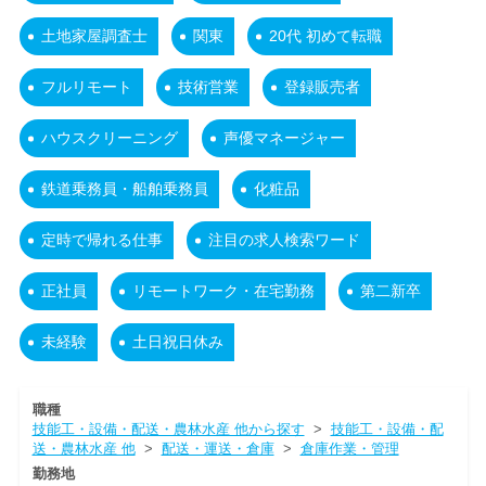
土地家屋調査士
関東
20代 初めて転職
フルリモート
技術営業
登録販売者
ハウスクリーニング
声優マネージャー
鉄道乗務員・船舶乗務員
化粧品
定時で帰れる仕事
注目の求人検索ワード
正社員
リモートワーク・在宅勤務
第二新卒
未経験
土日祝日休み
職種
技能工・設備・配送・農林水産 他から探す
>
技能工・設備・配
送・農林水産 他
>
配送・運送・倉庫
>
倉庫作業・管理
勤務地