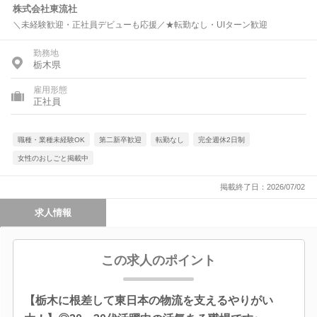
株式会社東流社
＼未経験歓迎・正社員デビューも応援／★転勤なし・UIターン歓迎
勤務地
栃木県
雇用形態
正社員
職種・業種未経験OK
第二新卒歓迎
転勤なし
完全週休2日制
女性のおしごと掲載中
掲載終了日：2026/07/02
求人情報
この求人のポイント
【栃木に根差して東日本の物流を支えるやりがい