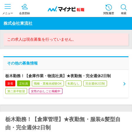
メニュー
会員登録
閲覧履歴
検索
株式会社東流社
この求人は現在募集を行っていません。
その他の募集情報
栃木勤務！【倉庫作業・物流社員】★夜勤無・完全週休2日制
新着
正社員
職種・業種未経験OK
転勤なし
完全週休2日制
第二新卒歓迎
女性のおしごと掲載中
栃木勤務！【倉庫管理】★夜勤無・服装&髪型自
由・完全週休2日制