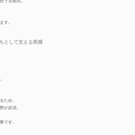
合う雰囲気。
ます。
ちとして支える実感
。
るため、
勢が必須。
事です。