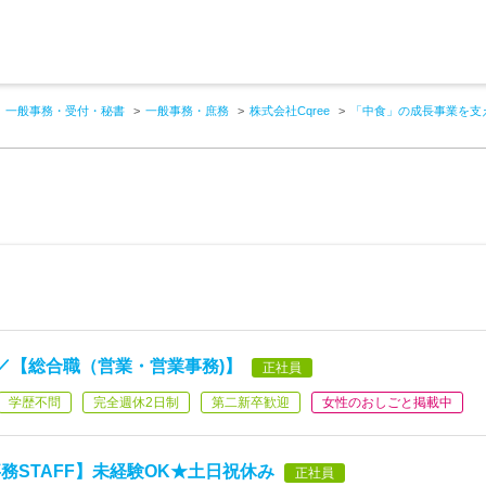
一般事務・受付・秘書
一般事務・庶務
株式会社Cqree
「中食」の成長事業を支
／【総合職（営業・営業事務)】
正社員
学歴不問
完全週休2日制
第二新卒歓迎
女性のおしごと掲載中
務STAFF】未経験OK★土日祝休み
正社員