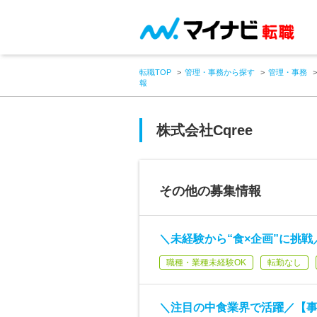
転職TOP
管理・事務から探す
管理・事務
報
株式会社Cqree
その他の募集情報
＼未経験から“食×企画”に挑戦
職種・業種未経験OK
転勤なし
＼注目の中食業界で活躍／【事