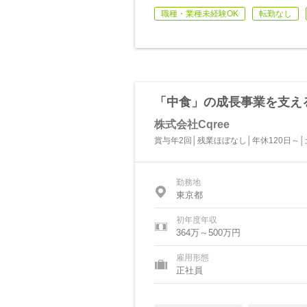
職種・業種未経験OK
転勤なし
「中食」の成長事業を支え
株式会社Cqree
賞与年2回│残業ほぼなし│年休120日～│
勤務地
東京都
初年度年収
364万～500万円
雇用形態
正社員