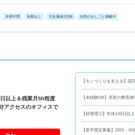
学歴不問
転勤なし
完全週休2日制
女性のおしごと掲載中
【モノづくりを支える】高
【未経験OK】充実の教育体
0日以上＆残業月5h程度
と好アクセスのオフィスで
【好環境◎】年休130日以
【若手限定募集】20代・3