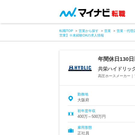
転職TOP
営業から探す
営業
営業・代理
営業】※未経験OKの求人情報
年間休日130
共栄ハイドリッ
高圧ホースメーカー｜
勤務地
大阪府
初年度年収
400万～500万円
雇用形態
正社員