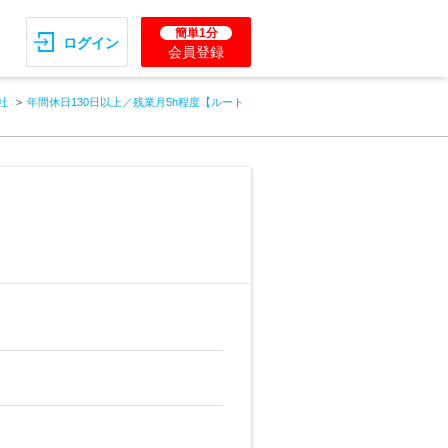
簡単1分
ログイン
会員登録
社
年間休日130日以上／残業月5h程度【ルート