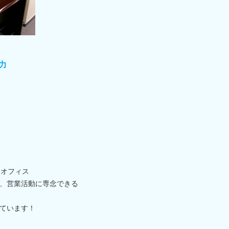
力
るオフィス
、営業活動に専念できる
ています！