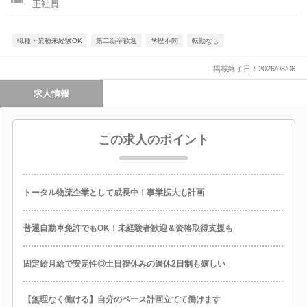
正社員
職種・業種未経験OK
第二新卒歓迎
学歴不問
転勤なし
掲載終了日：2026/08/06
求人情報
この求人のポイント
トータル物流企業として成長中！事業拡大も計画
普通自動車免許でもOK！未経験者歓迎＆資格取得支援も
固定給月給で安定性◎土日祝休みの週休2日制も嬉しい
【無理なく働ける】自分のペース計画立てて働けます