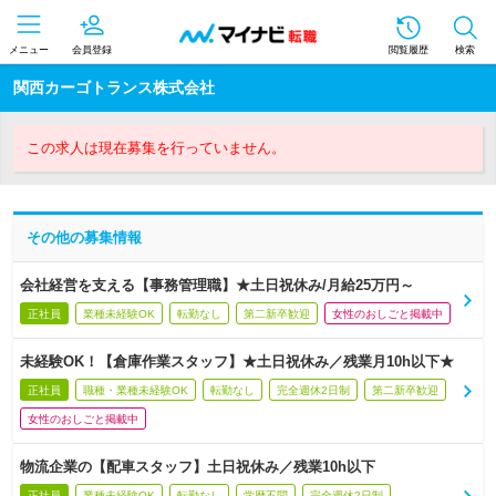
メニュー
会員登録
閲覧履歴
検索
関西カーゴトランス株式会社
この求人は現在募集を行っていません。
その他の募集情報
会社経営を支える【事務管理職】★土日祝休み/月給25万円～
正社員
業種未経験OK
転勤なし
第二新卒歓迎
女性のおしごと掲載中
未経験OK！【倉庫作業スタッフ】★土日祝休み／残業月10h以下★
正社員
職種・業種未経験OK
転勤なし
完全週休2日制
第二新卒歓迎
女性のおしごと掲載中
物流企業の【配車スタッフ】土日祝休み／残業10h以下
正社員
業種未経験OK
転勤なし
学歴不問
完全週休2日制