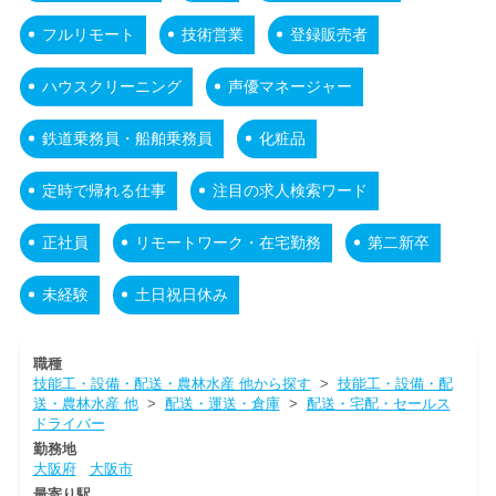
フルリモート
技術営業
登録販売者
ハウスクリーニング
声優マネージャー
鉄道乗務員・船舶乗務員
化粧品
定時で帰れる仕事
注目の求人検索ワード
正社員
リモートワーク・在宅勤務
第二新卒
未経験
土日祝日休み
職種
技能工・設備・配送・農林水産 他から探す
>
技能工・設備・配
送・農林水産 他
>
配送・運送・倉庫
>
配送・宅配・セールス
ドライバー
勤務地
大阪府
大阪市
最寄り駅