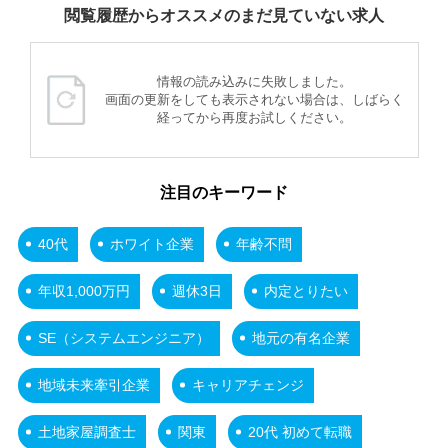
閲覧履歴からオススメのまだ見ていない求人
情報の読み込みに失敗しました。
画面の更新をしても表示されない場合は、しばらく
経ってから再度お試しください。
注目のキーワード
40代
ホワイト企業
年齢不問
年収1,000万円
週休3日
内定とりたい
SE（システムエンジニア）
地元の有名企業
地域未来牽引企業
キャリアチェンジ
土地家屋調査士
関東
20代 初めて転職