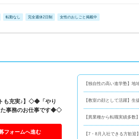
転勤なし
完全週休2日制
女性のおしごと掲載中
【独自性の高い進学塾】地
【教室の顔として活躍】生
トも充実♪】◇◆「やり
った事務のお仕事です◆◇
【異業種から転職実績多数
募フォームへ進む
【7・8月入社できる方歓迎