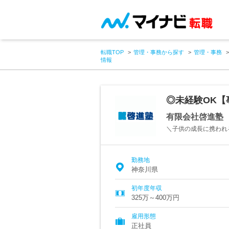
転職TOP
管理・事務から探す
管理・事務
情報
◎未経験OK【
有限会社啓進塾
＼子供の成長に携われる
勤務地
神奈川県
初年度年収
325万～400万円
雇用形態
正社員