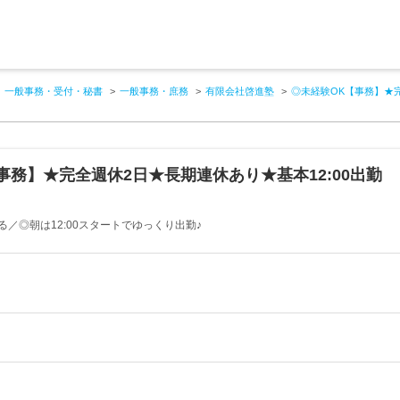
一般事務・受付・秘書
一般事務・庶務
有限会社啓進塾
◎未経験OK【事務】★完
事務】★完全週休2日★長期連休あり★基本12:00出勤
／◎朝は12:00スタートでゆっくり出勤♪