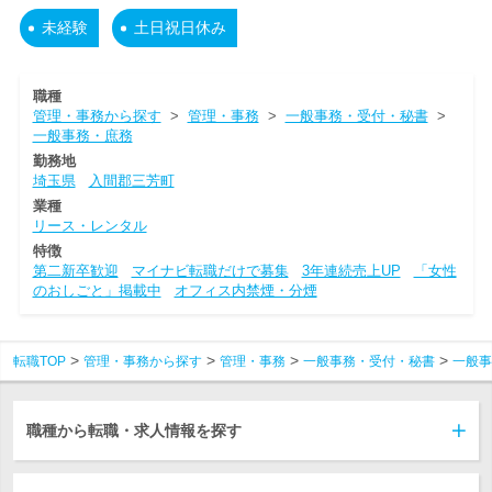
未経験
土日祝日休み
職種
管理・事務から探す
>
管理・事務
>
一般事務・受付・秘書
>
一般事務・庶務
勤務地
埼玉県
入間郡三芳町
業種
リース・レンタル
特徴
第二新卒歓迎
マイナビ転職だけで募集
3年連続売上UP
「女性
のおしごと」掲載中
オフィス内禁煙・分煙
転職TOP
管理・事務から探す
管理・事務
一般事務・受付・秘書
一般事
職種から転職・求人情報を探す