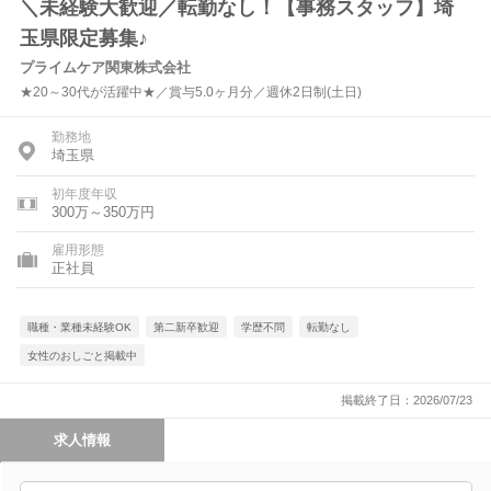
＼未経験大歓迎／転勤なし！【事務スタッフ】埼
玉県限定募集♪
プライムケア関東株式会社
★20～30代が活躍中★／賞与5.0ヶ月分／週休2日制(土日)
勤務地
埼玉県
初年度年収
300万～350万円
雇用形態
正社員
職種・業種未経験OK
第二新卒歓迎
学歴不問
転勤なし
女性のおしごと掲載中
掲載終了日：2026/07/23
求人情報