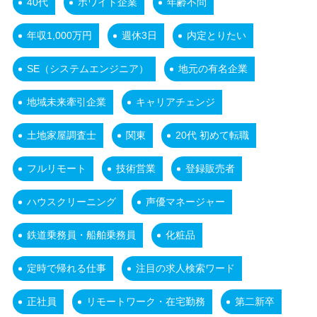
40代
ホワイト企業
年齢不問
年収1,000万円
週休3日
内定とりたい
SE（システムエンジニア）
地元の有名企業
地域未来牽引企業
キャリアチェンジ
土地家屋調査士
関東
20代 初めて転職
フルリモート
技術営業
登録販売者
ハウスクリーニング
声優マネージャー
鉄道乗務員・船舶乗務員
化粧品
定時で帰れる仕事
注目の求人検索ワード
正社員
リモートワーク・在宅勤務
第二新卒