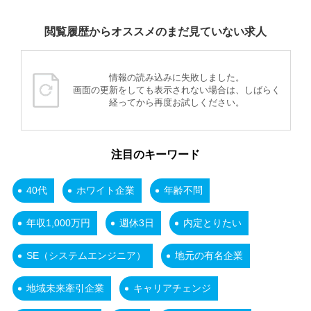
閲覧履歴からオススメのまだ見ていない求人
情報の読み込みに失敗しました。
画面の更新をしても表示されない場合は、しばらく
経ってから再度お試しください。
注目のキーワード
40代
ホワイト企業
年齢不問
年収1,000万円
週休3日
内定とりたい
SE（システムエンジニア）
地元の有名企業
地域未来牽引企業
キャリアチェンジ