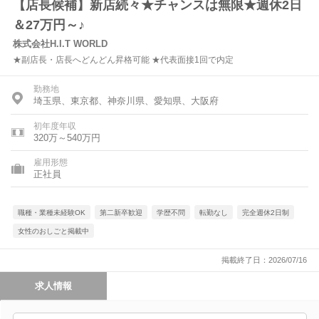
【店長候補】新店続々★チャンスは無限★週休2日
＆27万円～♪
株式会社H.I.T WORLD
★副店長・店長へどんどん昇格可能 ★代表面接1回で内定
勤務地
埼玉県、東京都、神奈川県、愛知県、大阪府
初年度年収
320万～540万円
雇用形態
正社員
職種・業種未経験OK
第二新卒歓迎
学歴不問
転勤なし
完全週休2日制
女性のおしごと掲載中
掲載終了日：2026/07/16
求人情報