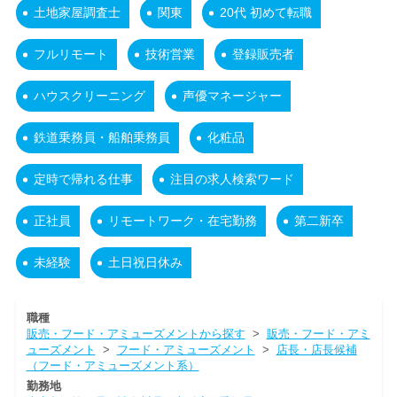
土地家屋調査士
関東
20代 初めて転職
フルリモート
技術営業
登録販売者
ハウスクリーニング
声優マネージャー
鉄道乗務員・船舶乗務員
化粧品
定時で帰れる仕事
注目の求人検索ワード
正社員
リモートワーク・在宅勤務
第二新卒
未経験
土日祝日休み
職種
販売・フード・アミューズメントから探す
>
販売・フード・アミ
ューズメント
>
フード・アミューズメント
>
店長・店長候補
（フード・アミューズメント系）
勤務地