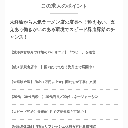
この求人のポイント
未経験から人気ラーメン店の店長へ！称えあい、支
えあう働きがいのある環境でスピード昇進昇給のチ
ャンス！
【濃厚豚骨魚介つけ麺のパイオニア】『つじ田』を運営
【続々新規出店中！】国内だけでなく海外まで展開中！
【未経験歓迎】月給27万円以上★仲間たちが丁寧に支援
【20代～30代活躍中】10代店長／20代マネージャーも◎
【スピード昇給】最短6か月で店長昇格も可能です！
【完全週休2日】年5日リフレッシュ休暇★有休取得推進