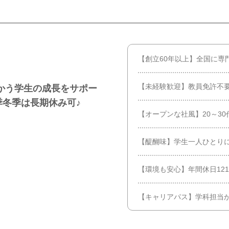
【創立60年以上】全国に専
【未経験歓迎】教員免許不要
かう学生の成長をサポー
季冬季は長期休み可♪
【オープンな社風】20～3
【醍醐味】学生一人ひとり
【環境も安心】年間休日12
【キャリアパス】学科担当