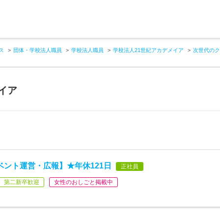
ス
団体・学校法人職員
学校法人職員
学校法人21世紀アカデメイア
次世代のク
イア
ベント運営・広報】★年休121日
正社員
第二新卒歓迎
女性のおしごと掲載中