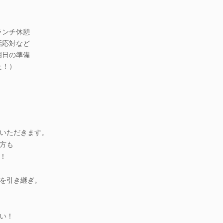
。
ランチ休憩
話応対など
明日の準備
た！）
いただきます。
方も
！
を引き継ぎ。
い！