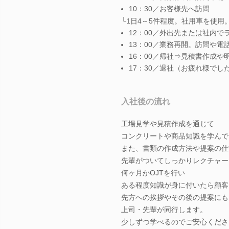
10：30／お客様先へ訪問
└1日4～5件程度。社用車を使用
12：00／外出先または社内で
13：00／業務再開。訪問や電
16：00／帰社⇒見積書作成や
17：30／退社（お疲れ様でし
入社後の流れ
工場見学や見積作成を通じて
コンクリートや商品知識を学んで
また、書類の作成方法や提案の仕
先輩がついてしっかりレクチャー
何ヶ月かOJTを行い
ある程度知識が身に付いたら顧客
先方への挨拶やその後の提案にも
上司・先輩が同行します。
少しずつ学べるのでご安心くださ