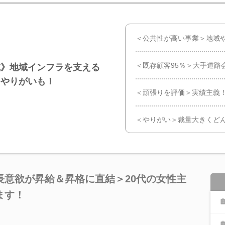
＜公共性が高い事業＞地域
＜既存顧客95％＞大手道路
成》地域インフラを支える
るやりがいも！
＜頑張りを評価＞実績主義
＜やりがい＞裁量大きくど
長意欲が昇給＆昇格に直結＞20代の女性主
ます！