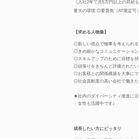
《入社2年で月5万円以上の昇給
量大の環境 ◎要普免（AT限定可
【求める人物像】
◎新しい視点で物事を考えられる
◎きめ細かなコミュニケーション
◎スキルアップのために目標を持
◎頑張りをきちんと評価されたい
◎お客様との関係構築を大事にで
◎社会貢献度の高い会社で働きた
★社内のダイバーシティ推進に注
女性も活躍中です♪
成長したい方にピッタリ