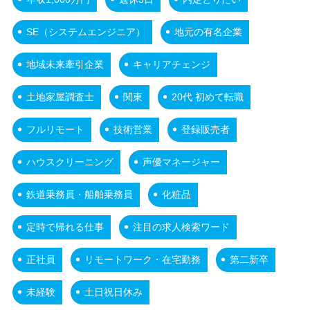
SE（システムエンジニア）
地元の有名企業
地域未来牽引企業
キャリアチェンジ
土地家屋調査士
関東
20代 初めて転職
フルリモート
技術営業
登録販売者
ハウスクリーニング
声優マネージャー
鉄道乗務員・船舶乗務員
化粧品
定時で帰れる仕事
注目の求人検索ワード
正社員
リモートワーク・在宅勤務
第二新卒
未経験
土日祝日休み