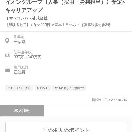
イオングループ【人事（採用・労務担当）】安定×
キャリアアップ
イオンコンパス株式会社
【経験者歓迎】＃年休125日 ＃基本土日休み ＃海浜幕張駅徒歩3分
勤務地
千葉県
初年度年収
337万～543万円
雇用形態
正社員
リモートワーク可
転勤なし
女性のおしごと掲載中
掲載終了日：2026/06/15
求人情報
この求人のポイント