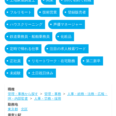
フルリモート
技術営業
登録販売者
ハウスクリーニング
声優マネージャー
鉄道乗務員・船舶乗務員
化粧品
定時で帰れる仕事
注目の求人検索ワード
正社員
リモートワーク・在宅勤務
第二新卒
未経験
土日祝日休み
職種
管理・事務から探す
>
管理・事務
>
人事・総務・法務・広報・
IR・内部監査
>
人事・労務・採用
勤務地
東京都
北区
最寄り駅