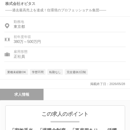
株式会社オビタス
――過去最高売上を達成！住環境のプロフェッショナル集団――
勤務地
東京都
初年度年収
380万～500万円
雇用形態
正社員
業種未経験OK
学歴不問
転勤なし
完全週休2日制
掲載終了日：2026/05/28
求人情報
この求人のポイント