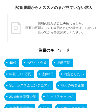
閲覧履歴からオススメのまだ見ていない求人
情報の読み込みに失敗しました。
画面の更新をしても表示されない場合は、しばらく
経ってから再度お試しください。
注目のキーワード
40代
ホワイト企業
年齢不問
年収1,000万円
週休3日
内定とりたい
SE（システムエンジニア）
地元の有名企業
地域未来牽引企業
キャリアチェンジ
土地家屋調査士
関東
20代 初めて転職