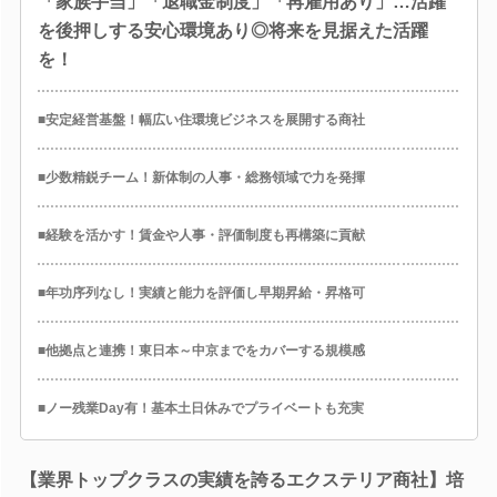
「家族手当」「退職金制度」「再雇用あり」…活躍
を後押しする安心環境あり◎将来を見据えた活躍
を！
■安定経営基盤！幅広い住環境ビジネスを展開する商社
■少数精鋭チーム！新体制の人事・総務領域で力を発揮
■経験を活かす！賃金や人事・評価制度も再構築に貢献
■年功序列なし！実績と能力を評価し早期昇給・昇格可
■他拠点と連携！東日本～中京までをカバーする規模感
■ノー残業Day有！基本土日休みでプライベートも充実
【業界トップクラスの実績を誇るエクステリア商社】培