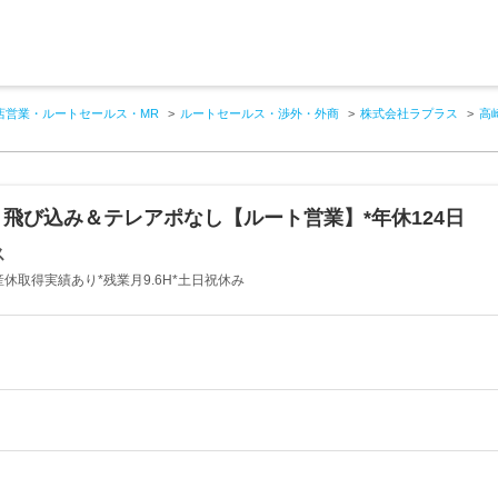
店営業・ルートセールス・MR
ルートセールス・渉外・外商
株式会社ラプラス
高
飛び込み＆テレアポなし【ルート営業】*年休124日
ス
産休取得実績あり*残業月9.6H*土日祝休み