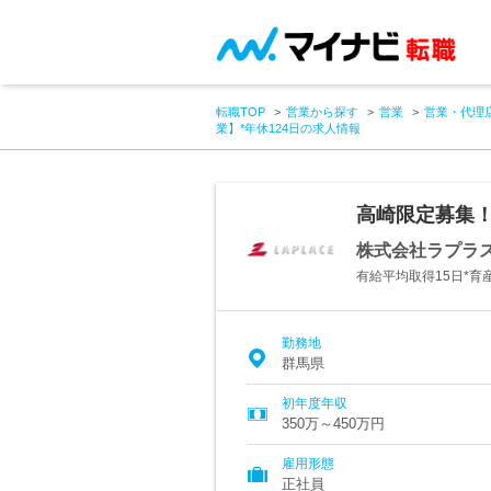
転職TOP
営業から探す
営業
営業・代理
業】*年休124日の求人情報
高崎限定募集！
株式会社ラプラ
有給平均取得15日*育
勤務地
群馬県
初年度年収
350万～450万円
雇用形態
正社員