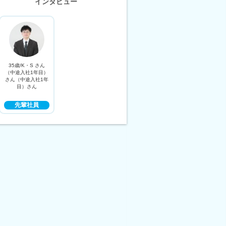
インタビュー
35歳/K・S さん
（中途入社1年目）
さん（中途入社1年
目）さん
先輩社員