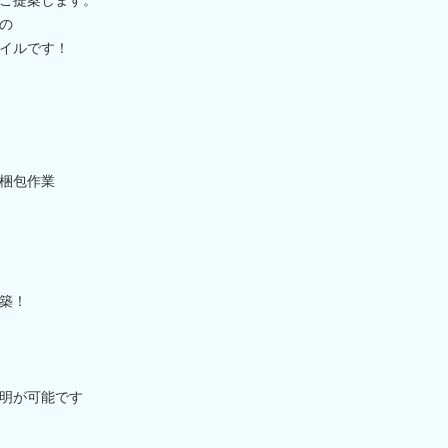
の
イルです！
梱包作業
築！
説明が可能です