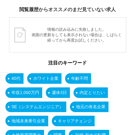
閲覧履歴からオススメのまだ見ていない求人
情報の読み込みに失敗しました。
画面の更新をしても表示されない場合は、しばらく
経ってから再度お試しください。
注目のキーワード
40代
ホワイト企業
年齢不問
年収1,000万円
週休3日
内定とりたい
SE（システムエンジニア）
地元の有名企業
地域未来牽引企業
キャリアチェンジ