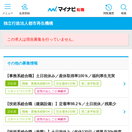
メニュー
会員登録
閲覧履歴
検索
独立行政法人都市再生機構
この求人は現在募集を行っていません。
その他の募集情報
【事務系総合職】土日祝休み／産休取得率100％／福利厚生充実
正社員
職種・業種未経験OK
完全週休2日制
第二新卒歓迎
リモートワーク可
女性のおしごと掲載中
【技術系総合職（建築設備）】定着率98.2％／土日祝休／残業少
正社員
職種・業種未経験OK
完全週休2日制
第二新卒歓迎
リモートワーク可
女性のおしごと掲載中
【技術系総合職（造園）】土日祝休み／年休120日／残業月20h程度