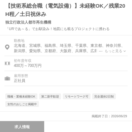
【技術系総合職（電気設備）】未経験OK／残業20
H程／土日祝休み
独立行政法人都市再生機構
「URであ～る」でお馴染み！地図にも載るプロジェクトに携わる
勤務地
北海道、宮城県、福島県、埼玉県、千葉県、東京都、神奈川県、
新潟県、愛知県、京都府、大阪府、兵庫県、広島県、福岡県、沖
もっと見る
縄県、海外
初年度年収
400万～700万円
雇用形態
正社員
職種・業種未経験OK
第二新卒歓迎
リモートワーク可
完全週休2日制
女性のおしごと掲載中
掲載終了日：2026/06/29
求人情報