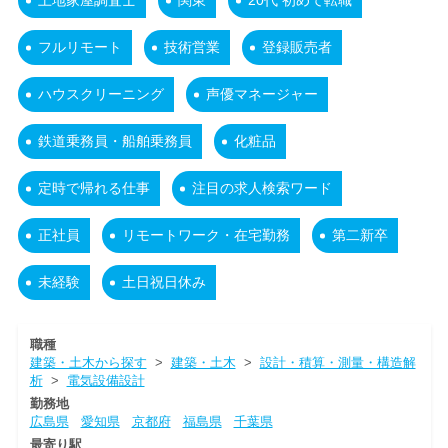
土地家屋調査士
関東
20代 初めて転職
フルリモート
技術営業
登録販売者
ハウスクリーニング
声優マネージャー
鉄道乗務員・船舶乗務員
化粧品
定時で帰れる仕事
注目の求人検索ワード
正社員
リモートワーク・在宅勤務
第二新卒
未経験
土日祝日休み
職種
建築・土木から探す
>
建築・土木
>
設計・積算・測量・構造解
析
>
電気設備設計
勤務地
広島県
愛知県
京都府
福島県
千葉県
最寄り駅