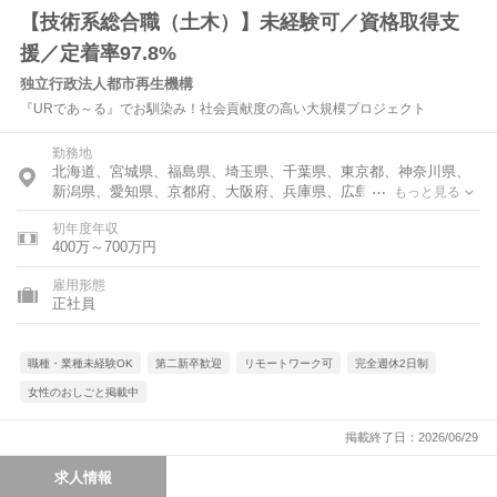
【技術系総合職（土木）】未経験可／資格取得支
援／定着率97.8%
独立行政法人都市再生機構
『URであ～る』でお馴染み！社会貢献度の高い大規模プロジェクト
勤務地
北海道、宮城県、福島県、埼玉県、千葉県、東京都、神奈川県、
新潟県、愛知県、京都府、大阪府、兵庫県、広島県、福岡県、沖
もっと見る
縄県、海外
初年度年収
400万～700万円
雇用形態
正社員
職種・業種未経験OK
第二新卒歓迎
リモートワーク可
完全週休2日制
女性のおしごと掲載中
掲載終了日：2026/06/29
求人情報