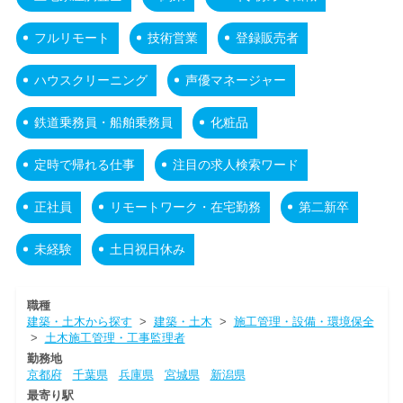
フルリモート
技術営業
登録販売者
ハウスクリーニング
声優マネージャー
鉄道乗務員・船舶乗務員
化粧品
定時で帰れる仕事
注目の求人検索ワード
正社員
リモートワーク・在宅勤務
第二新卒
未経験
土日祝日休み
職種
建築・土木から探す
>
建築・土木
>
施工管理・設備・環境保全
>
土木施工管理・工事監理者
勤務地
京都府
千葉県
兵庫県
宮城県
新潟県
最寄り駅