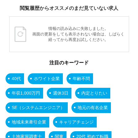
閲覧履歴からオススメのまだ見ていない求人
情報の読み込みに失敗しました。
画面の更新をしても表示されない場合は、しばらく
経ってから再度お試しください。
注目のキーワード
40代
ホワイト企業
年齢不問
年収1,000万円
週休3日
内定とりたい
SE（システムエンジニア）
地元の有名企業
地域未来牽引企業
キャリアチェンジ
土地家屋調査士
関東
20代 初めて転職