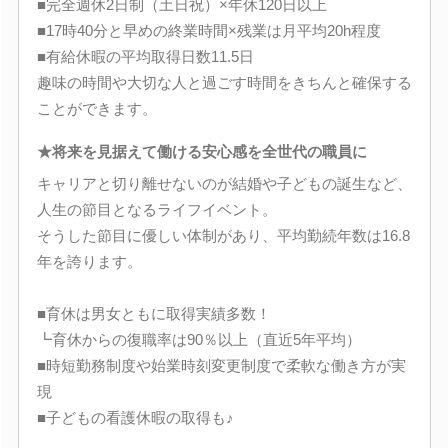
■完全週休2日制（土日祝）×年休120日以上
■17時40分と早めの終業時間×残業は月平均20h程度
■有給休暇の平均取得日数11.5日
趣味の時間や大切な人と過ごす時間をきちんと確保する
ことができます。
★将来を見据えて働ける安心感を全世代の職員に
キャリアと切り離せないのが結婚や子どもの誕生など、
人生の節目となるライフイベント。
そうした節目に優しい体制があり、平均勤続年数は16.8
年を誇ります。
■育休は男女ともに取得実績多数！
┗育休からの復職率は90％以上（直近5年平均）
■時短勤務制度や始業時刻変更制度で柔軟な働き方が実
現
■子どもの看護休暇の取得も♪