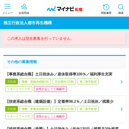
メニュー
会員登録
閲覧履歴
検索
独立行政法人都市再生機構
この求人は現在募集を行っていません。
その他の募集情報
【事務系総合職】土日祝休み／産休取得率100％／福利厚生充実
正社員
職種・業種未経験OK
完全週休2日制
第二新卒歓迎
リモートワーク可
女性のおしごと掲載中
【技術系総合職（建築設備）】定着率98.2％／土日祝休／残業少
正社員
職種・業種未経験OK
完全週休2日制
第二新卒歓迎
リモートワーク可
女性のおしごと掲載中
【技術系総合職（造園）】土日祝休み／年休120日／残業月20h程度