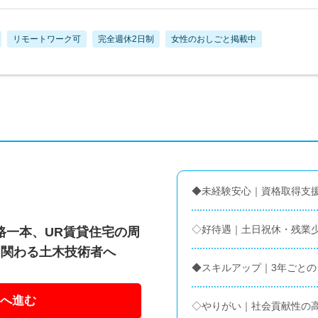
リモートワーク可
完全週休2日制
女性のおしごと掲載中
◆未経験安心｜資格取得支
◇好待遇｜土日祝休・残業
路一本、UR賃貸住宅の周
に関わる土木技術者へ
◆スキルアップ｜3年ごと
へ進む
◇やりがい｜社会貢献性の