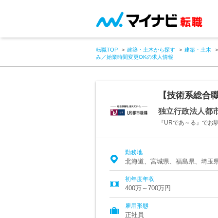
転職TOP
建築・土木から探す
建築・土木
み／始業時間変更OKの求人情報
【技術系総合
独立行政法人都
『URであ～る』でお
勤務地
北海道、宮城県、福島県、埼玉
初年度年収
400万～700万円
雇用形態
正社員