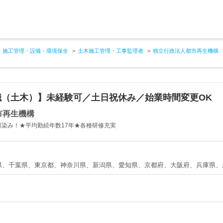
施工管理・設備・環境保全
土木施工管理・工事監理者
独立行政法人都市再生機構
職（土木）】未経験可／土日祝休み／始業時間変更OK
市再生機構
馴染み！★平均勤続年数17年★各種研修充実
県、千葉県、東京都、神奈川県、新潟県、愛知県、京都府、大阪府、兵庫県、