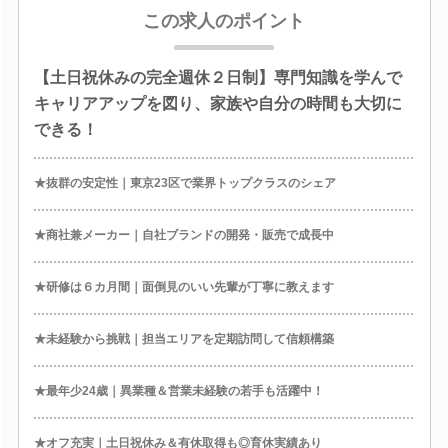
この求人のポイント
【土日祝休みの完全週休２日制】専門知識を学んで
キャリアアップを図り、家族や自分の時間も大切に
できる！
★抜群の安定性｜東京23区で業界トップクラスのシェア
★商社兼メーカー｜自社ブランドの開発・販売で成長中
★研修は６カ月間｜面倒見のいい先輩が丁寧に教えます
★未経験から挑戦｜担当エリアを定期訪問して信頼構築
★最年少24歳｜異業種＆営業未経験の若手も活躍中！
★オフ充実｜土日祝休み＆有休取得も◎育休実績あり