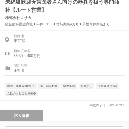
未経験歓迎★歯医者さん向けの器具を扱う専門商
社【ルート営業】
株式会社コサカ
総合歯科医療商社★年休128日★賞与実績4カ月★男性育休実績あり
勤務地
東京都
初年度年収
360万～400万円
雇用形態
正社員
職種・業種未経験OK
第二新卒歓迎
学歴不問
転勤なし
完全週休2日制
女性のおしごと掲載中
掲載終了日：2026/07/13
求人情報