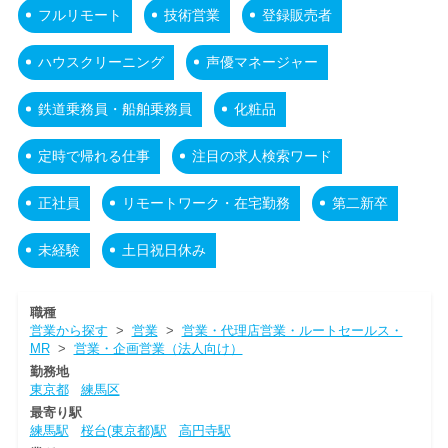
フルリモート
技術営業
登録販売者
ハウスクリーニング
声優マネージャー
鉄道乗務員・船舶乗務員
化粧品
定時で帰れる仕事
注目の求人検索ワード
正社員
リモートワーク・在宅勤務
第二新卒
未経験
土日祝日休み
職種
営業から探す
>
営業
>
営業・代理店営業・ルートセールス・
MR
>
営業・企画営業（法人向け）
勤務地
東京都
練馬区
最寄り駅
練馬駅
桜台(東京都)駅
高円寺駅