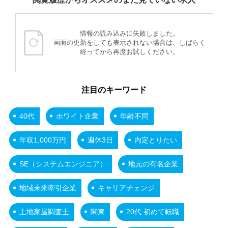
情報の読み込みに失敗しました。
画面の更新をしても表示されない場合は、しばらく
経ってから再度お試しください。
注目のキーワード
40代
ホワイト企業
年齢不問
年収1,000万円
週休3日
内定とりたい
SE（システムエンジニア）
地元の有名企業
地域未来牽引企業
キャリアチェンジ
土地家屋調査士
関東
20代 初めて転職