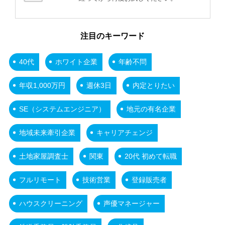
注目のキーワード
40代
ホワイト企業
年齢不問
年収1,000万円
週休3日
内定とりたい
SE（システムエンジニア）
地元の有名企業
地域未来牽引企業
キャリアチェンジ
土地家屋調査士
関東
20代 初めて転職
フルリモート
技術営業
登録販売者
ハウスクリーニング
声優マネージャー