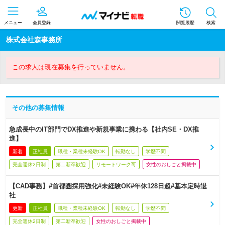
メニュー
会員登録
閲覧履歴
検索
株式会社森事務所
この求人は現在募集を行っていません。
その他の募集情報
急成長中のIT部門でDX推進や新規事業に携わる【社内SE・DX推
進】
新着
正社員
職種・業種未経験OK
転勤なし
学歴不問
完全週休2日制
第二新卒歓迎
リモートワーク可
女性のおしごと掲載中
【CAD事務】#首都圏採用強化#未経験OK#年休128日超#基本定時退
社
更新
正社員
職種・業種未経験OK
転勤なし
学歴不問
完全週休2日制
第二新卒歓迎
女性のおしごと掲載中