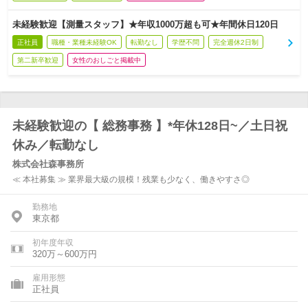
未経験歓迎【測量スタッフ】★年収1000万超も可★年間休日120日
正社員
職種・業種未経験OK
転勤なし
学歴不問
完全週休2日制
第二新卒歓迎
女性のおしごと掲載中
未経験歓迎の【 総務事務 】*年休128日~／土日祝
休み／転勤なし
株式会社森事務所
≪ 本社募集 ≫ 業界最大級の規模！残業も少なく、働きやすさ◎
勤務地
東京都
初年度年収
320万～600万円
雇用形態
正社員