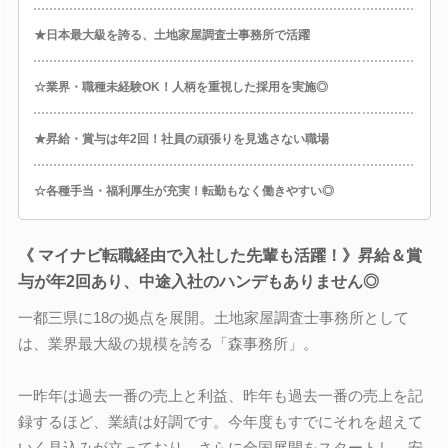
★日本最大級を誇る、土地家屋調査士事務所で活躍
☆業界・職種未経験OK！人柄を重視した採用を実施◎
★昇給・賞与は年2回！社員の頑張りを見逃さない職場
☆各種手当・福利厚生が充実！転勤もなく働きやすい◎
《 マイナビ転職経由で入社した先輩も活躍！》昇給＆賞
与が年2回あり、中途入社のハンデもありません◎
一都三県に18の拠点を展開。土地家屋調査士事務所として
は、業界最大級の規模を誇る「森事務所」。
一昨年は過去一番の売上と利益、昨年も過去一番の売上を記
録するほど、業績は好調です。今年度もすでにそれを超えて
いく見込みが立っており、さらに全国展開をスタートし、安