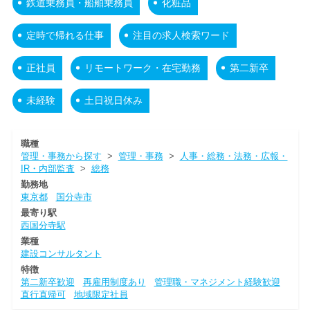
鉄道乗務員・船舶乗務員
化粧品
定時で帰れる仕事
注目の求人検索ワード
正社員
リモートワーク・在宅勤務
第二新卒
未経験
土日祝日休み
職種
管理・事務から探す
>
管理・事務
>
人事・総務・法務・広報・
IR・内部監査
>
総務
勤務地
東京都
国分寺市
最寄り駅
西国分寺駅
業種
建設コンサルタント
特徴
第二新卒歓迎
再雇用制度あり
管理職・マネジメント経験歓迎
直行直帰可
地域限定社員