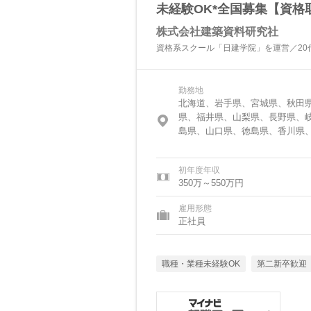
未経験OK*全国募集【資格取
株式会社建築資料研究社
資格系スクール「日建学院」を運営／20代
勤務地
北海道、岩手県、宮城県、秋田
県、福井県、山梨県、長野県、
島県、山口県、徳島県、香川県
初年度年収
350万～550万円
雇用形態
正社員
職種・業種未経験OK
第二新卒歓迎