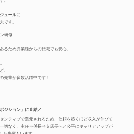
す。
ジュールに
夫です。
ン研修
あるため異業種からの転職でも安心。
に、
ど、
の先輩が多数活躍中です！
ポジション」に直結／
センティブで還元されるため、信頼を築くほど収入が伸びて
一切なく、主任⇒係長⇒支店長へと公平にキャリアアップが
現した先輩もいます。