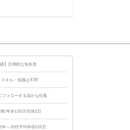
実績】圧倒的な知名度
・スキル・知識は不問
いにフォローする温かな社風
/年休125日/完休2日
2年～20代平均年収520万