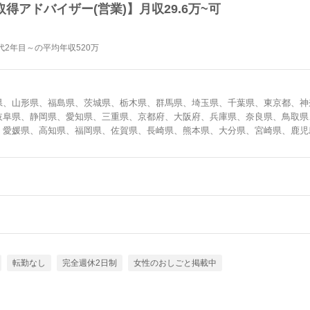
得アドバイザー(営業)】月収29.6万~可
2年目～の平均年収520万
県、山形県、福島県、茨城県、栃木県、群馬県、埼玉県、千葉県、東京都、神
岐阜県、静岡県、愛知県、三重県、京都府、大阪府、兵庫県、奈良県、鳥取県
、愛媛県、高知県、福岡県、佐賀県、長崎県、熊本県、大分県、宮崎県、鹿児
転勤なし
完全週休2日制
女性のおしごと掲載中