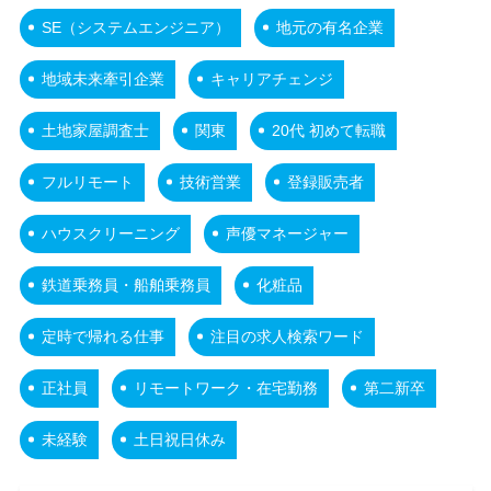
SE（システムエンジニア）
地元の有名企業
地域未来牽引企業
キャリアチェンジ
土地家屋調査士
関東
20代 初めて転職
フルリモート
技術営業
登録販売者
ハウスクリーニング
声優マネージャー
鉄道乗務員・船舶乗務員
化粧品
定時で帰れる仕事
注目の求人検索ワード
正社員
リモートワーク・在宅勤務
第二新卒
未経験
土日祝日休み