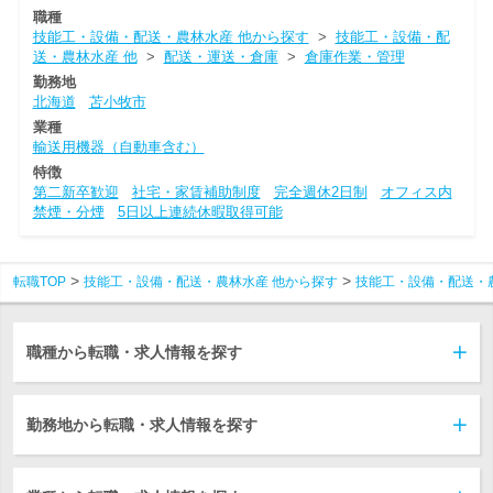
職種
技能工・設備・配送・農林水産 他から探す
>
技能工・設備・配
送・農林水産 他
>
配送・運送・倉庫
>
倉庫作業・管理
勤務地
北海道
苫小牧市
業種
輸送用機器（自動車含む）
特徴
第二新卒歓迎
社宅・家賃補助制度
完全週休2日制
オフィス内
禁煙・分煙
5日以上連続休暇取得可能
転職TOP
技能工・設備・配送・農林水産 他から探す
技能工・設備・配送・
職種から転職・求人情報を探す
勤務地から転職・求人情報を探す