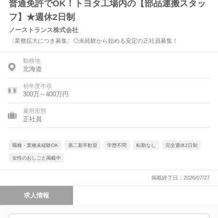
普通免許でOK！トヨタ工場内の【部品運搬スタッ
フ】★週休2日制
ノーストランス株式会社
〈業務拡大につき募集〉◎未経験から始める安定の正社員募集！
勤務地
北海道
初年度年収
300万～400万円
雇用形態
正社員
職種・業種未経験OK
第二新卒歓迎
学歴不問
転勤なし
完全週休2日制
女性のおしごと掲載中
掲載終了日：2026/07/27
求人情報