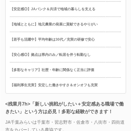
【安定感◎】JAバンク＆共済で地域の暮らしを支える
【地域とともに】地元農業の発展に貢献できるやりがい
【若手も活躍中】平均年齢は30代／充実の研修で安心
【安心感◎】拠点は県内のみ／転居を伴う転勤なし
【多彩なキャリア】社歴・年齢に関係なく正当に評価
【福利厚生充実】安定した働きやすさ＆オンオフも充実
<残業月7h>「新しい挑戦がしたい＋安定感ある職場で働
きたい」という方は必見！多彩な経験ができます！
JA千葉みらいは千葉市・習志野市・佐倉市・八街市・四街道
市をカバーしている農協です。