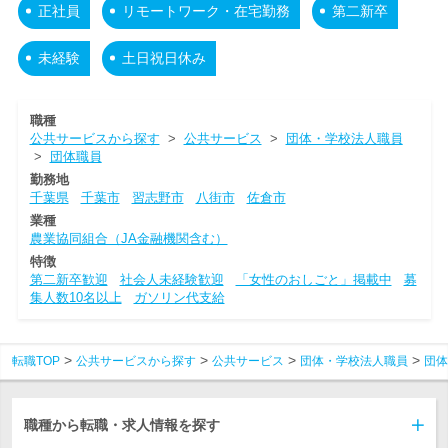
正社員
リモートワーク・在宅勤務
第二新卒
未経験
土日祝日休み
職種
公共サービスから探す
>
公共サービス
>
団体・学校法人職員
>
団体職員
勤務地
千葉県
千葉市
習志野市
八街市
佐倉市
業種
農業協同組合（JA金融機関含む）
特徴
第二新卒歓迎
社会人未経験歓迎
「女性のおしごと」掲載中
募
集人数10名以上
ガソリン代支給
転職TOP
公共サービスから探す
公共サービス
団体・学校法人職員
団体
職種から転職・求人情報を探す