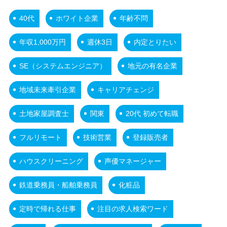
40代
ホワイト企業
年齢不問
年収1,000万円
週休3日
内定とりたい
SE（システムエンジニア）
地元の有名企業
地域未来牽引企業
キャリアチェンジ
土地家屋調査士
関東
20代 初めて転職
フルリモート
技術営業
登録販売者
ハウスクリーニング
声優マネージャー
鉄道乗務員・船舶乗務員
化粧品
定時で帰れる仕事
注目の求人検索ワード