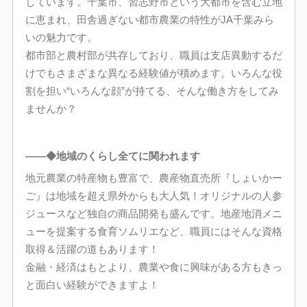
しています。千葉市、習志野市という大都市を含む立地
に恵まれ、田舎過ぎない都市農業の特性がJA千葉みら
いの魅力です。
都市部と農村部が共存しており、職員は支店異動するだ
けでもさまざまな異なる経験値が積めます。いろんな役
割を担い“いろんな顔”が持てる、そんな働き方をしてみ
ませんか？
――◆地域のくらし全てに関われます
地元農業の特産物も豊富で、農産物直売所『しょいかー
ご』は地域を超え県外からも大人気！オリジナルの人参
ジュースなど独自の商品開発も盛んです。地産地消メニ
ューを提案する食育ソムリエなど、職員にはそんな資格
取得＆活躍の道もあります！
金融・経済はもとより、農業や食に興味がある方もきっ
と面白い経験ができますよ！