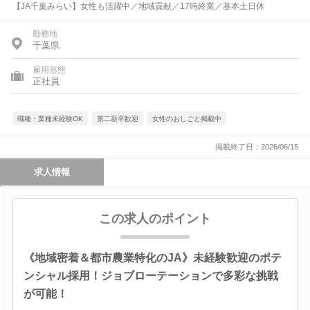
【JA千葉みらい】女性も活躍中／地域貢献／17時終業／基本土日休
勤務地
千葉県
雇用形態
正社員
職種・業種未経験OK
第二新卒歓迎
女性のおしごと掲載中
掲載終了日：2026/06/15
求人情報
この求人のポイント
《地域密着＆都市農業特化のJA》未経験歓迎のポテ
ンシャル採用！ジョブローテーションで多彩な挑戦
が可能！