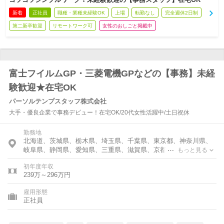
新着
正社員
職種・業種未経験OK
上場
転勤なし
完全週休2日制
第二新卒歓迎
リモートワーク可
女性のおしごと掲載中
富士フイルムGP・三菱電機GPなどの【事務】未経
験歓迎★在宅OK
パーソルテンプスタッフ株式会社
大手・優良企業で事務デビュー！在宅OK/20代女性活躍中/土日祝休
勤務地
北海道、茨城県、栃木県、埼玉県、千葉県、東京都、神奈川県、
岐阜県、静岡県、愛知県、三重県、滋賀県、京都府、大阪府、兵
もっと見る
庫県、福岡県
初年度年収
239万～296万円
雇用形態
正社員