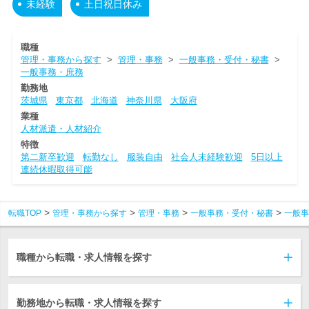
未経験
土日祝日休み
職種
管理・事務から探す
>
管理・事務
>
一般事務・受付・秘書
>
一般事務・庶務
勤務地
茨城県
東京都
北海道
神奈川県
大阪府
業種
人材派遣・人材紹介
特徴
第二新卒歓迎
転勤なし
服装自由
社会人未経験歓迎
5日以上
連続休暇取得可能
転職TOP
管理・事務から探す
管理・事務
一般事務・受付・秘書
一般事
職種から転職・求人情報を探す
勤務地から転職・求人情報を探す