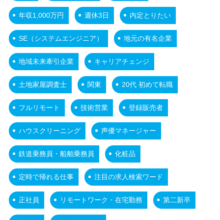
年収1,000万円
週休3日
内定とりたい
SE（システムエンジニア）
地元の有名企業
地域未来牽引企業
キャリアチェンジ
土地家屋調査士
関東
20代 初めて転職
フルリモート
技術営業
登録販売者
ハウスクリーニング
声優マネージャー
鉄道乗務員・船舶乗務員
化粧品
定時で帰れる仕事
注目の求人検索ワード
正社員
リモートワーク・在宅勤務
第二新卒