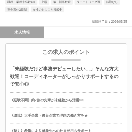
職種・業種未経験OK
上場
第二新卒歓迎
リモートワーク可
転勤なし
完全週休2日制
女性のおしごと掲載中
掲載終了日：2026/05/25
求人情報
この求人のポイント
「未経験だけど事務デビューしたい…」そんな方大
歓迎！コーディネーターがしっかりサポートするの
で安心◎
《経験不問》約7割の先輩が未経験から活躍中♪
《環境》大手企業・優良企業で理想の働き方を★
《魅力》希望により就業先への社員登用もサポート