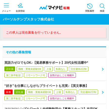
メニュー
会員登録
閲覧履歴
検索
パーソルテンプスタッフ株式会社
この求人は現在募集を行っていません。
その他の募集情報
英語力ゼロでもOK♪【貿易事務サポート】20代女性活躍中*
正社員
職種・業種未経験OK
上場
転勤なし
完全週休2日制
第二新卒歓迎
リモートワーク可
女性のおしごと掲載中
“好き”を仕事にしながらプライベートも充実♪【英文事務】
新着
正社員
職種・業種未経験OK
上場
転勤なし
完全週休2日制
第二新卒歓迎
リモートワーク可
女性のおしごと掲載中
コツコツシンプルワーク！未経験歓迎の【事務スタッフ】在宅OK