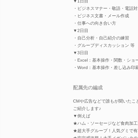
▼1日目
・ビジネスマナー・敬語・電話対
・ビジネス文書・メール作成
・仕事への向き合い方
▼2日目
・自己分析・自己紹介の練習
・グループディスカッション 等
▼3日目
・Excel：基本操作・関数・シ
・Word：基本操作・差し込み印刷
配属先の編成
CMや広告などで誰もが聞いたこ
ご紹介します♪
▼例えば
★ハム・ソーセージなど食肉加工
★超大手グループ！人気グミで有
★安定感抜群！大手メガバンクの