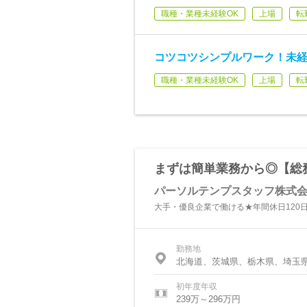
職種・業種未経験OK
上場
転
コツコツシンプルワーク！未経
職種・業種未経験OK
上場
転
まずは簡単業務から◎【総
パーソルテンプスタッフ株式
大手・優良企業で働ける★年間休日120
勤務地
北海道、茨城県、栃木県、埼玉
初年度年収
239万～296万円