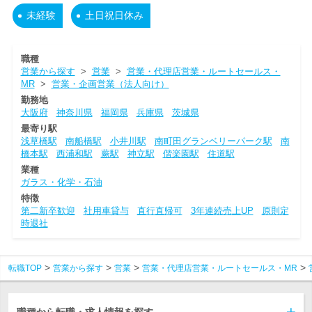
未経験
土日祝日休み
職種
営業から探す
>
営業
>
営業・代理店営業・ルートセールス・
MR
>
営業・企画営業（法人向け）
勤務地
大阪府
神奈川県
福岡県
兵庫県
茨城県
最寄り駅
浅草橋駅
南船橋駅
小井川駅
南町田グランベリーパーク駅
南
橋本駅
西浦和駅
蕨駅
神立駅
偕楽園駅
住道駅
業種
ガラス・化学・石油
特徴
第二新卒歓迎
社用車貸与
直行直帰可
3年連続売上UP
原則定
時退社
転職TOP
営業から探す
営業
営業・代理店営業・ルートセールス・MR