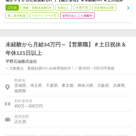
正社員
職種・業種未経験OK
転勤なし
学歴不問
完全週休2日制
第二新卒歓迎
リモートワーク可
女性のおしごと掲載中
未経験から月給34万円～【営業職】＃土日祝休＆
年休121日以上
平野石油株式会社
＼大阪拠点、業績好調のため採用強化中！／賞与50～250万円実績
勤務地
茨城県、埼玉県、千葉県、東京都、神奈川県、大阪府、兵庫県、
福岡県
初年度年収
450万～600万円
雇用形態
正社員