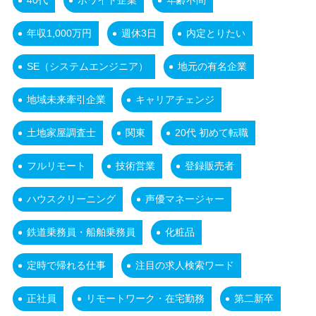
40代
ホワイト企業
年齢不問
年収1,000万円
週休3日
内定とりたい
SE（システムエンジニア）
地元の有名企業
地域未来牽引企業
キャリアチェンジ
土地家屋調査士
関東
20代 初めて転職
フルリモート
技術営業
登録販売者
ハウスクリーニング
声優マネージャー
鉄道乗務員・船舶乗務員
化粧品
定時で帰れる仕事
注目の求人検索ワード
正社員
リモートワーク・在宅勤務
第二新卒