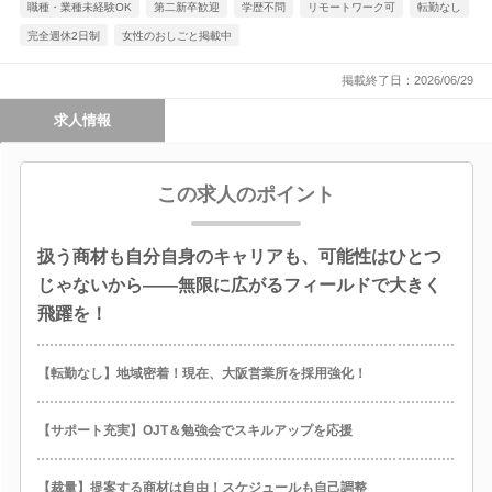
職種・業種未経験OK
第二新卒歓迎
学歴不問
リモートワーク可
転勤なし
完全週休2日制
女性のおしごと掲載中
掲載終了日：2026/06/29
求人情報
この求人のポイント
扱う商材も自分自身のキャリアも、可能性はひとつ
じゃないから――無限に広がるフィールドで大きく
飛躍を！
【転勤なし】地域密着！現在、大阪営業所を採用強化！
【サポート充実】OJT＆勉強会でスキルアップを応援
【裁量】提案する商材は自由！スケジュールも自己調整