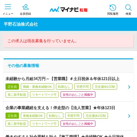
メニュー
会員登録
閲覧履歴
検索
平野石油株式会社
この求人は現在募集を行っていません。
その他の募集情報
未経験から月給34万円～【営業職】＃土日祝休＆年休121日以上
正社員
職種・業種未経験OK
転勤なし
学歴不問
完全週休2日制
第二新卒歓迎
リモートワーク可
女性のおしごと掲載中
企業の事業継続を支える！伴走型の【法人営業】★年休123日
正社員
業種未経験OK
転勤なし
学歴不問
完全週休2日制
第二新卒歓迎
リモートワーク可
女性のおしごと掲載中
働きやすさも社会貢献も叶う【施工管理】★未経験OK ★土日祝休