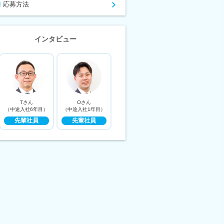
応募方法
インタビュー
Tさん
Oさん
（中途入社6年目）
（中途入社1年目）
先輩社員
先輩社員