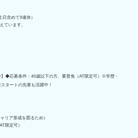
土日含めて9連休）
えています。
中】◆応募条件：40歳以下の方、要普免（AT限定可）※学歴・
験スタートの先輩も活躍中！
キャリア形成を図るため）
AT限定可）