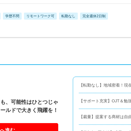
学歴不問
リモートワーク可
転勤なし
完全週休2日制
【転勤なし】地域密着！現
【サポート充実】OJT＆勉
アも、可能性はひとつじゃ
ィールドで大きく飛躍を！
【裁量】提案する商材は自
へ進む