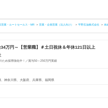
店営業・ルートセールス・MR
営業・企画営業（法人向け）
平野石油株式会社
未
34万円～【営業職】＃土日祝休＆年休121日以上
社
のため採用強化中！／賞与50～250万円実績
都、神奈川県、大阪府、兵庫県、福岡県