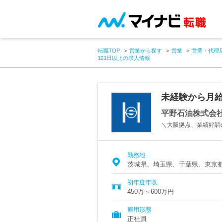
転職TOP
営業から探す
営業
営業・代理
121日以上の求人情報
未経験から月給
平野石油株式会
＼大阪拠点、業績好調
勤務地
茨城県、埼玉県、千葉県、東京
初年度年収
450万～600万円
雇用形態
正社員