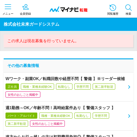
メニュー
会員登録
閲覧履歴
検索
株式会社未来ガードシステム
この求人は現在募集を行っていません。
その他の募集情報
Wワーク・副業OK／転職回数や経歴不問【 警備 】※リーダー候補
正社員
職種・業種未経験OK
転勤なし
学歴不問
第二新卒歓迎
女性のおしごと掲載中
週1勤務～OK／年齢不問！高時給案件あり【 警備スタッフ 】
パート・アルバイト
職種・業種未経験OK
転勤なし
学歴不問
第二新卒歓迎
女性のおしごと掲載中
遠方からお引っ越しの方は初期費用負担◎【 警備スタッフ 】