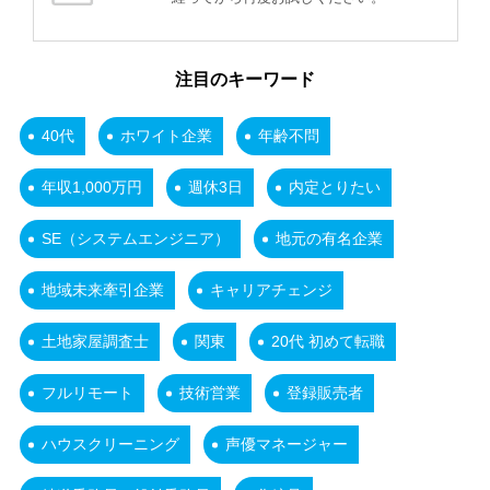
注目のキーワード
40代
ホワイト企業
年齢不問
年収1,000万円
週休3日
内定とりたい
SE（システムエンジニア）
地元の有名企業
地域未来牽引企業
キャリアチェンジ
土地家屋調査士
関東
20代 初めて転職
フルリモート
技術営業
登録販売者
ハウスクリーニング
声優マネージャー