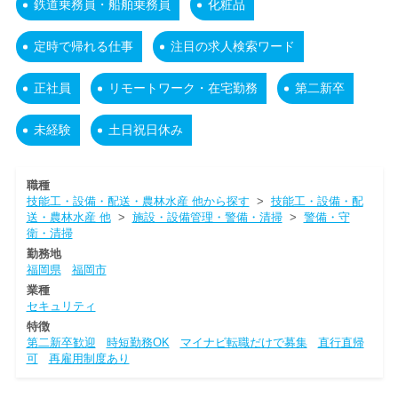
鉄道乗務員・船舶乗務員
化粧品
定時で帰れる仕事
注目の求人検索ワード
正社員
リモートワーク・在宅勤務
第二新卒
未経験
土日祝日休み
職種
技能工・設備・配送・農林水産 他から探す
>
技能工・設備・配
送・農林水産 他
>
施設・設備管理・警備・清掃
>
警備・守
衛・清掃
勤務地
福岡県
福岡市
業種
セキュリティ
特徴
第二新卒歓迎
時短勤務OK
マイナビ転職だけで募集
直行直帰
可
再雇用制度あり