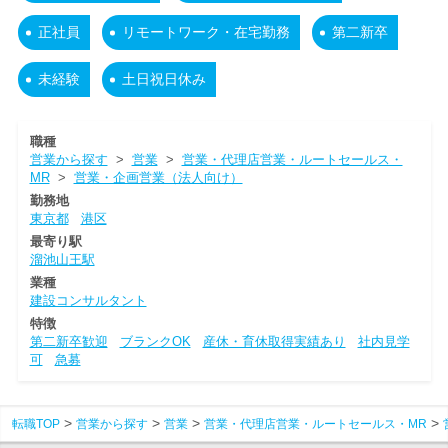
正社員
リモートワーク・在宅勤務
第二新卒
未経験
土日祝日休み
職種
営業から探す
>
営業
>
営業・代理店営業・ルートセールス・
MR
>
営業・企画営業（法人向け）
勤務地
東京都
港区
最寄り駅
溜池山王駅
業種
建設コンサルタント
特徴
第二新卒歓迎
ブランクOK
産休・育休取得実績あり
社内見学
可
急募
転職TOP
営業から探す
営業
営業・代理店営業・ルートセールス・MR