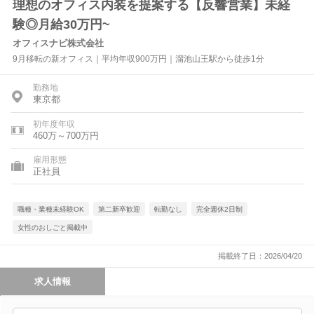
理想のオフィス内装を提案する【反響営業】未経
験◎月給30万円~
オフィスナビ株式会社
9月移転の新オフィス｜平均年収900万円｜溜池山王駅から徒歩1分
勤務地
東京都
初年度年収
460万～700万円
雇用形態
正社員
職種・業種未経験OK
第二新卒歓迎
転勤なし
完全週休2日制
女性のおしごと掲載中
掲載終了日：2026/04/20
求人情報