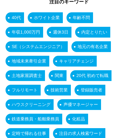
注目のキーワード
40代
ホワイト企業
年齢不問
年収1,000万円
週休3日
内定とりたい
SE（システムエンジニア）
地元の有名企業
地域未来牽引企業
キャリアチェンジ
土地家屋調査士
関東
20代 初めて転職
フルリモート
技術営業
登録販売者
ハウスクリーニング
声優マネージャー
鉄道乗務員・船舶乗務員
化粧品
定時で帰れる仕事
注目の求人検索ワード