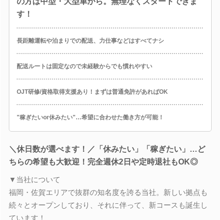
の方は中型・大型車から。無理なくスタートできま
す！
長距離運転や泊まりでの配送、力仕事などはすべてナシ
配送ルートは固定なので未経験からでも慣れやすい
OJT研修/資格取得支援あり！まずは普通免許があればOK
"稼ぎたいor休みたい"…希望に合わせた働き方が可能！
＼休日数が選べます！／「休みたい」「稼ぎたい」…ど
ちらの希望も大歓迎！完全週休2日や定時退社もOK◎
▼当社について
福岡・佐賀エリアで抜群の知名度を誇る当社。新しい拠点も
続々とオープンしており、それに伴って、新コースも誕生し
ています！