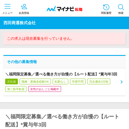
メニュー
会員登録
閲覧履歴
検索
西田商運株式会社
この求人は現在募集を行っていません。
その他の募集情報
＼福岡限定募集／選べる働き方が自慢の【ルート配送】*賞与年3回
正社員
職種・業種未経験OK
転勤なし
学歴不問
完全週休2日制
第二新卒歓迎
女性のおしごと掲載中
＼福岡限定募集／選べる働き方が自慢の【ルート
配送】*賞与年3回