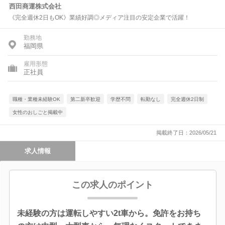
西田商運株式会社
《完全週休2日もOK》業績好調◎メディア注目の安定企業で活躍！
勤務地
福岡県
雇用形態
正社員
職種・業種未経験OK
第二新卒歓迎
学歴不問
転勤なし
完全週休2日制
女性のおしごと掲載中
掲載終了日：2026/05/21
求人情報
この求人のポイント
未経験の方は運転しやすい2t車から。免許をお持ち