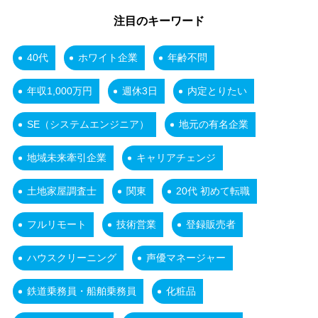
注目のキーワード
40代
ホワイト企業
年齢不問
年収1,000万円
週休3日
内定とりたい
SE（システムエンジニア）
地元の有名企業
地域未来牽引企業
キャリアチェンジ
土地家屋調査士
関東
20代 初めて転職
フルリモート
技術営業
登録販売者
ハウスクリーニング
声優マネージャー
鉄道乗務員・船舶乗務員
化粧品