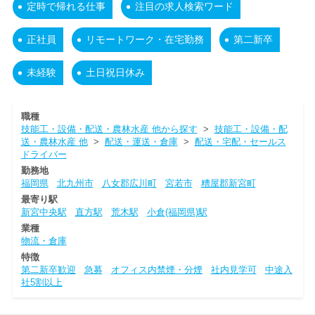
定時で帰れる仕事
注目の求人検索ワード
正社員
リモートワーク・在宅勤務
第二新卒
未経験
土日祝日休み
職種
技能工・設備・配送・農林水産 他から探す
>
技能工・設備・配
送・農林水産 他
>
配送・運送・倉庫
>
配送・宅配・セールス
ドライバー
勤務地
福岡県
北九州市
八女郡広川町
宮若市
糟屋郡新宮町
最寄り駅
新宮中央駅
直方駅
荒木駅
小倉(福岡県)駅
業種
物流・倉庫
特徴
第二新卒歓迎
急募
オフィス内禁煙・分煙
社内見学可
中途入
社5割以上