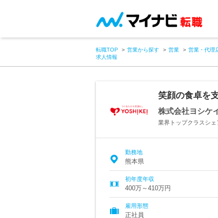
転職TOP
営業から探す
営業
営業・代理
求人情報
笑顔の食卓を
株式会社ヨシケ
業界トップクラスシェ
勤務地
熊本県
初年度年収
400万～410万円
雇用形態
正社員