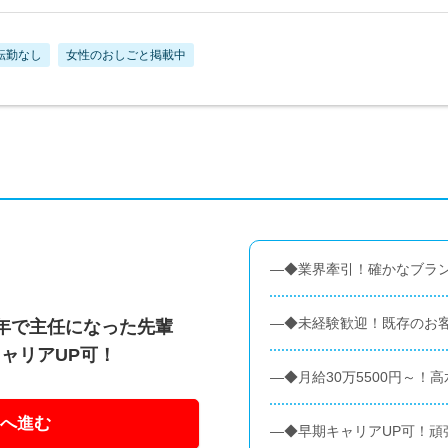
転勤なし
女性のおしごと掲載中
―◆業界牽引！確かなブラ
―◆未経験歓迎！既存のお
年で主任になった先輩
ャリアUP可！
―◆月給30万5500円～！
へ進む
―◆早期キャリアUP可！頑