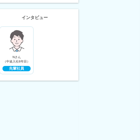
インタビュー
Nさん
（中途入社8年目）
先輩社員