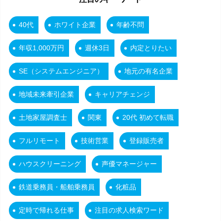
40代
ホワイト企業
年齢不問
年収1,000万円
週休3日
内定とりたい
SE（システムエンジニア）
地元の有名企業
地域未来牽引企業
キャリアチェンジ
土地家屋調査士
関東
20代 初めて転職
フルリモート
技術営業
登録販売者
ハウスクリーニング
声優マネージャー
鉄道乗務員・船舶乗務員
化粧品
定時で帰れる仕事
注目の求人検索ワード