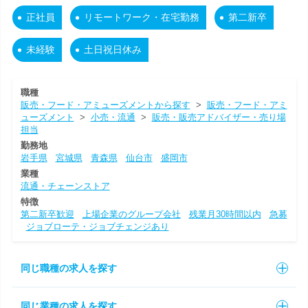
正社員
リモートワーク・在宅勤務
第二新卒
未経験
土日祝日休み
職種
販売・フード・アミューズメントから探す
>
販売・フード・アミ
ューズメント
>
小売・流通
>
販売・販売アドバイザー・売り場
担当
勤務地
岩手県
宮城県
青森県
仙台市
盛岡市
業種
流通・チェーンストア
特徴
第二新卒歓迎
上場企業のグループ会社
残業月30時間以内
急募
ジョブローテ・ジョブチェンジあり
同じ職種の求人を探す
同じ業種の求人を探す