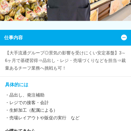
仕事内容
【大手流通グループ◎景気の影響を受けにくい安定基盤】3～
6ヶ月で基礎習得⇒品出し・レジ・売場づくりなどを担当⇒裁
量あるチーフ業務へ挑戦も可！
具体的には
・品出し、発注補助
・レジでの接客・会計
・生鮮加工（配属による）
・売場レイアウトや販促の実行 など
☆慣れてきたら…